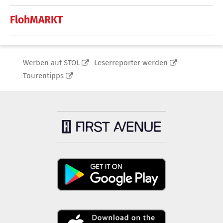
FlohMARKT
Werben auf STOL
Leserreporter werden
Tourentipps