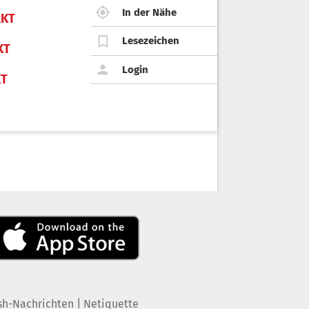
In der Nähe
KT
Lesezeichen
KT
Login
KT
|
sh-Nachrichten
Netiquette