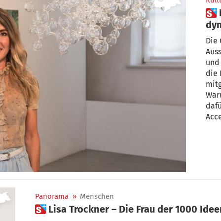
Kult
 Lisa Trockner: „Wir bleiben
dyn
Die 
Aus
und 
die 
mitg
Waru
dafü
Acce
Gesc
Kün
Panorama
»
Menschen
 Lisa Trockner – Die Frau der 1000 Ide