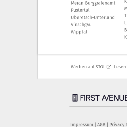
K
Meran-Burggrafenamt
M
Pustertal
T
Überetsch-Unterland
L
Vinschgau
B
Wipptal
K
Werben auf STOL
Leser
Impressum
|
AGB
|
Privacy 