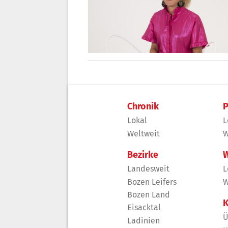
Chronik
P
Lokal
L
Weltweit
W
Bezirke
W
Landesweit
L
Bozen Leifers
W
Bozen Land
K
Eisacktal
Ü
Ladinien