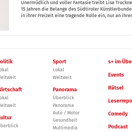
Unermüdlich und voller Fantasie treibt Lisa Trockner (43) als Geschäftsführerin seit über
15 Jahren die Belange des Südtiroler Künstlerbunde
in ihrer Freizeit eine tragende Rolle ein, nur an ihr
sie sich von anderen Dingen inspirieren. + von Alex
olitik
Sport
s+ im Übe
okal
Lokal
Events
eltweit
Weltweit
Rätsel
irtschaft
Panorama
okal
Überblick
Leserrepo
eltweit
Panorama
Auto / Motor
Comedy
ultur
Gesundheit
berblick
Podcast
Multimedia