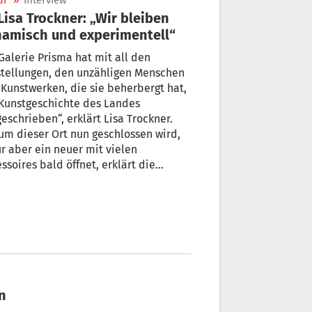
ur
»
Interview
amisch und experimentell“
Galerie Prisma hat mit all den
stellungen, den unzähligen Menschen
Kunstwerken, die sie beherbergt hat,
Kunstgeschichte des Landes
eschrieben“, erklärt Lisa Trockner.
m dieser Ort nun geschlossen wird,
r aber ein neuer mit vielen
ssoires bald öffnet, erklärt die
häftsführerin des Südtiroler
stlerbundes im Gespräch.
en