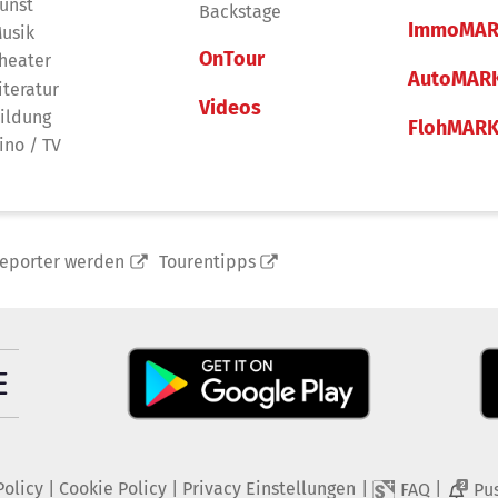
unst
Backstage
ImmoMAR
usik
OnTour
heater
AutoMAR
iteratur
Videos
ildung
FlohMAR
ino / TV
reporter werden
Tourentipps
Policy
|
Cookie Policy
|
Privacy Einstellungen
|
|
FAQ
Pu
2