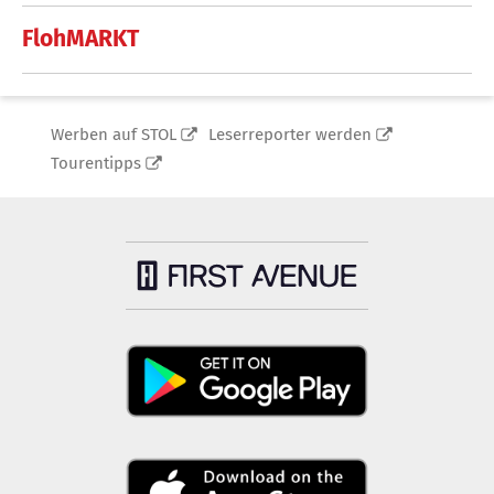
FlohMARKT
Werben auf STOL
Leserreporter werden
Tourentipps