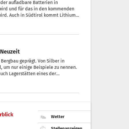
ieder aufladbare Batterien in
wird und für das in den kommenden
in Südtirol kommt Lithium
niversität
 Neuzeit
geprägt. Von Silber in
al, um nur einige Beispiele zu nennen.
uch Lagerstätten eines der
um – wichtiger Rohstoff für Akkus. +
rblick
Wetter
Stellenanzeigen