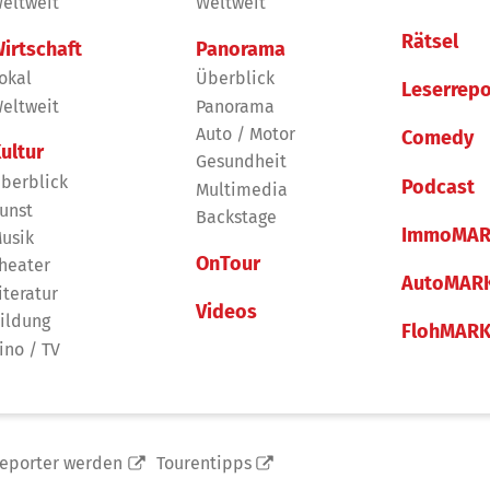
eltweit
Weltweit
Rätsel
irtschaft
Panorama
okal
Überblick
Leserrepo
eltweit
Panorama
Auto / Motor
Comedy
ultur
Gesundheit
berblick
Podcast
Multimedia
unst
Backstage
ImmoMAR
usik
OnTour
heater
AutoMAR
iteratur
Videos
ildung
FlohMAR
ino / TV
reporter werden
Tourentipps