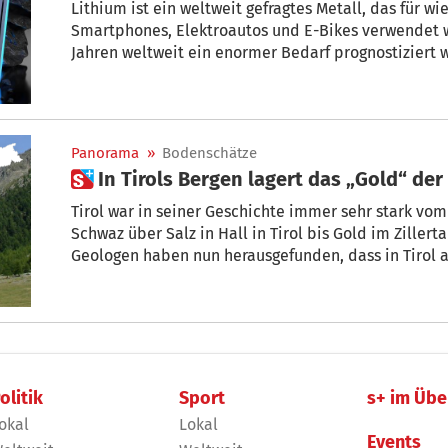
Lithium ist ein weltweit gefragtes Metall, das für w
Smartphones, Elektroautos und E-Bikes verwendet 
Jahren weltweit ein enormer Bedarf prognostiziert wird. Auch 
in kleinen Mengen vor, berichtet Professor Jürgen Konzett, Petrologe an der U
Innsbruck.
Panorama
»
Bodenschätze
 In Tirols Bergen lagert das „Gold“ der
Tirol war in seiner Geschichte immer sehr stark vom Bergbau 
Schwaz über Salz in Hall in Tirol bis Gold im Zillert
Geologen haben nun herausgefunden, dass in Tirol a
wichtigsten „modernen“ Metalle zu finden sind. Lithi
von Manfred Schiechtl
olitik
Sport
s+ im Übe
okal
Lokal
Events