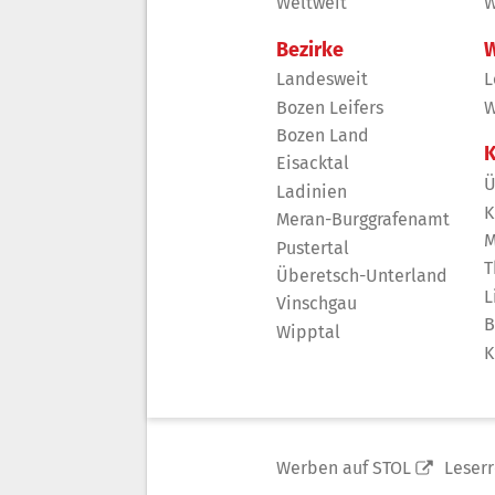
Weltweit
W
Bezirke
W
Landesweit
L
Bozen Leifers
W
Bozen Land
K
Eisacktal
Ü
Ladinien
K
Meran-Burggrafenamt
M
Pustertal
T
Überetsch-Unterland
L
Vinschgau
B
Wipptal
K
Werben auf STOL
Leser