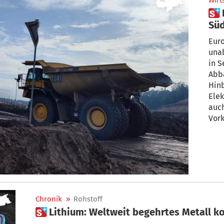
Wirt
 Lithium-Abbau: „Ist in
Süd
Euro
unab
in S
Abb
Hinb
Elek
auch
Vor
hat.
Chronik
»
Rohstoff
 Lithium: Weltweit begehrtes Metall k