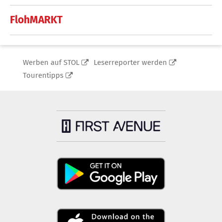
FlohMARKT
Werben auf STOL
Leserreporter werden
Tourentipps