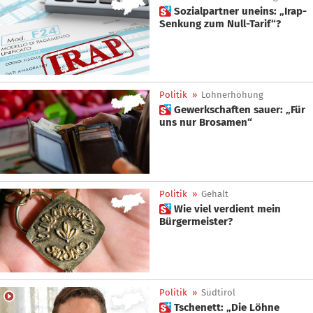
 Sozialpartner uneins: „Irap-
Senkung zum Null-Tarif“?
Politik
»
Lohnerhöhung
 Gewerkschaften sauer: „Für
uns nur Brosamen“
Politik
»
Gehalt
 Wie viel verdient mein
Bürgermeister?
Politik
»
Südtirol
 Tschenett: „Die Löhne