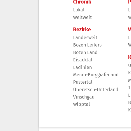
Chronik
P
Lokal
L
Weltweit
W
Bezirke
W
Landesweit
L
Bozen Leifers
W
Bozen Land
K
Eisacktal
Ü
Ladinien
K
Meran-Burggrafenamt
M
Pustertal
T
Überetsch-Unterland
L
Vinschgau
B
Wipptal
K