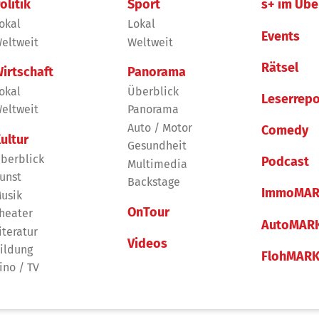
olitik
Sport
s+ im Übe
okal
Lokal
Events
eltweit
Weltweit
Rätsel
irtschaft
Panorama
okal
Überblick
Leserrepo
eltweit
Panorama
Auto / Motor
Comedy
ultur
Gesundheit
berblick
Podcast
Multimedia
unst
Backstage
ImmoMAR
usik
OnTour
heater
AutoMAR
iteratur
Videos
ildung
FlohMAR
ino / TV