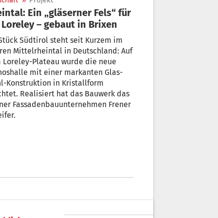
schaft
»
Projekt
intal: Ein „gläserner Fels“ für
die Loreley – gebaut in Brixen
Stück Südtirol steht seit Kurzem im
en Mittelrheintal in Deutschland: Auf
 Loreley-Plateau wurde die neue
oshalle mit einer markanten Glas-
l-Konstruktion in Kristallform
chtet. Realisiert hat das Bauwerk das
xner Fassadenbauunternehmen Frener
ifer.