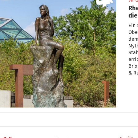
Wirt
Rhe
Ein 
Ober
dem
Myth
Stah
erri
Bri
& Re