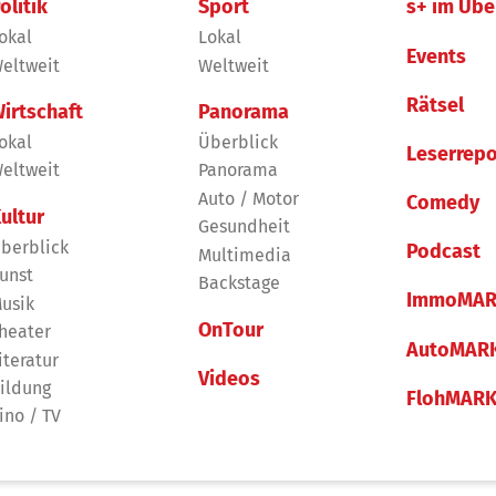
olitik
Sport
s+ im Übe
okal
Lokal
Events
eltweit
Weltweit
Rätsel
irtschaft
Panorama
okal
Überblick
Leserrepo
eltweit
Panorama
Auto / Motor
Comedy
ultur
Gesundheit
berblick
Podcast
Multimedia
unst
Backstage
ImmoMAR
usik
OnTour
heater
AutoMAR
iteratur
Videos
ildung
FlohMAR
ino / TV