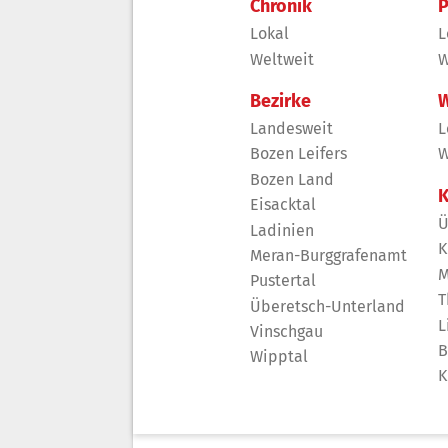
Chronik
P
Lokal
L
Weltweit
W
Bezirke
W
Landesweit
L
Bozen Leifers
W
Bozen Land
K
Eisacktal
Ü
Ladinien
K
Meran-Burggrafenamt
M
Pustertal
T
Überetsch-Unterland
L
Vinschgau
B
Wipptal
K