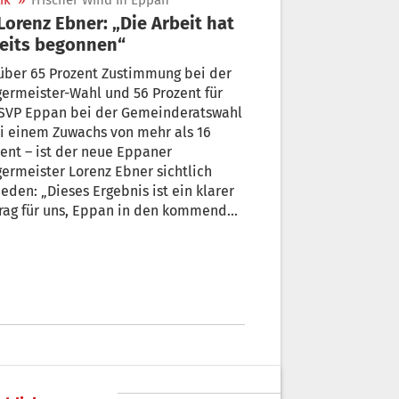
ik
»
Frischer Wind in Eppan
eits begonnen“
über 65 Prozent Zustimmung bei der
meister-Wahl und 56 Prozent für
 SVP Eppan bei der Gemeinderatswahl
Zuwachs von mehr als 16
ent – ist der neue Eppaner
ermeister Lorenz Ebner sichtlich
ieden: „Dieses Ergebnis ist ein klarer
trag für uns, Eppan in den kommenden
en fit für die Zukunft zu machen – und
u das werden wir tun. Die Arbeit hat
its begonnen.“