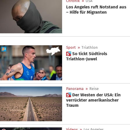
Chronik
»
USA
Los Angeles ruft Notstand aus
– Hilfe für Migranten
Sport
»
Triathlon
 So tickt Südtirols
Triathlon-Juwel
Panorama
»
Reise
 Der Westen der USA: Ein
verrückter amerikanischer
Traum
Videos
»
Los Angeles