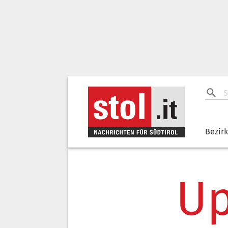
Bezir
Up