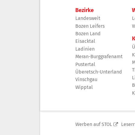
Bezirke
W
Landesweit
L
Bozen Leifers
W
Bozen Land
K
Eisacktal
Ü
Ladinien
K
Meran-Burggrafenamt
M
Pustertal
T
Überetsch-Unterland
L
Vinschgau
B
Wipptal
K
Werben auf STOL
Leser