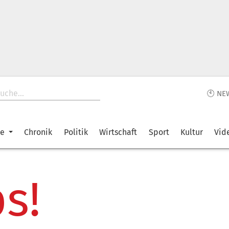
🕙 NE
ke
Chronik
Politik
Wirtschaft
Sport
Kultur
Vid
s!