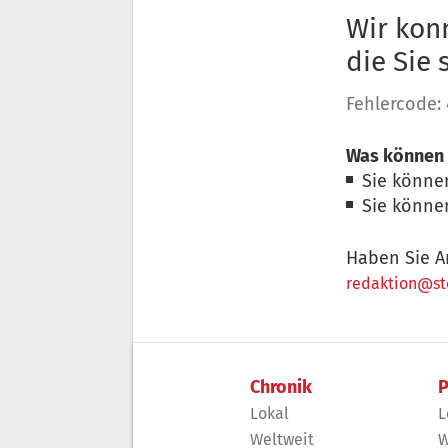
Wir konn
die Sie
Fehlercode:
Was können 
Sie könne
Sie könne
Haben Sie A
redaktion@sto
Chronik
P
Lokal
L
Weltweit
W