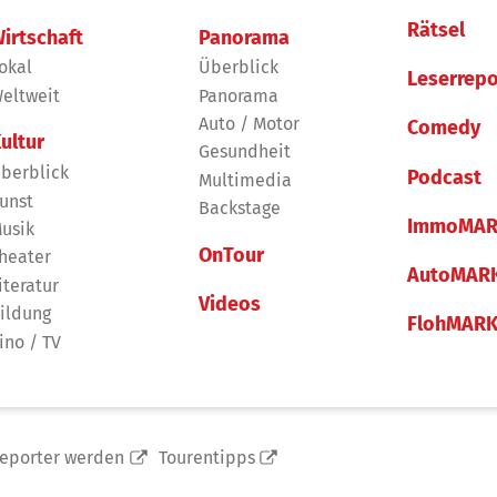
Rätsel
irtschaft
Panorama
okal
Überblick
Leserrepo
eltweit
Panorama
Auto / Motor
Comedy
ultur
Gesundheit
berblick
Podcast
Multimedia
unst
Backstage
ImmoMAR
usik
OnTour
heater
AutoMAR
iteratur
Videos
ildung
FlohMAR
ino / TV
reporter werden
Tourentipps