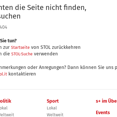
ten die Seite nicht finden,
 suchen
 404
Sie tun?
n zur
von STOL zurückkehren
Startseite
n die
verwenden
STOL-Suche
nmerkungen oder Anregungen? Dann können Sie uns p
kontaktieren
l.it
olitik
Sport
s+ im Übe
okal
Lokal
Events
eltweit
Weltweit