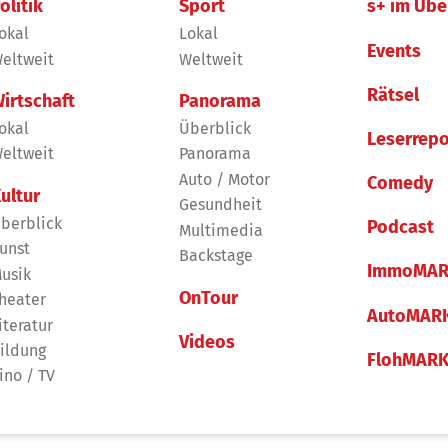
olitik
Sport
s+ im Übe
okal
Lokal
Events
eltweit
Weltweit
Rätsel
irtschaft
Panorama
okal
Überblick
Leserrepo
eltweit
Panorama
Auto / Motor
Comedy
ultur
Gesundheit
berblick
Podcast
Multimedia
unst
Backstage
ImmoMAR
usik
OnTour
heater
AutoMAR
iteratur
Videos
ildung
FlohMAR
ino / TV