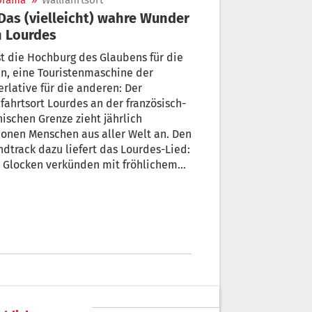
orama
»
Wallfahrtsort
 Lourdes
st die Hochburg des Glaubens für die
n, eine Touristenmaschine der
rlative für die anderen: Der
fahrtsort Lourdes an der französisch-
ischen Grenze zieht jährlich
ionen Menschen aus aller Welt an. Den
rack dazu liefert das Lourdes-Lied:
 Glocken verkünden mit fröhlichem
 das Ave Maria so lieb und traut…“.