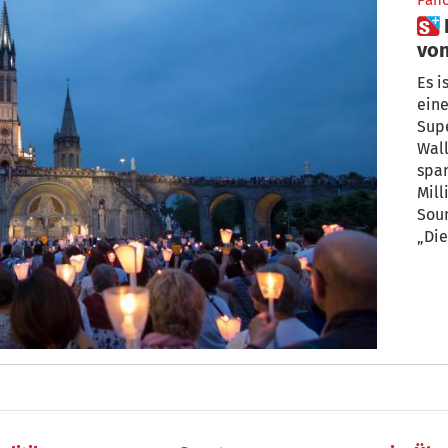
Pan
 Das (vielleicht) wahre Wunder
von
Es i
eine
Supe
Wall
span
Mill
Soundt
„Die
Laut