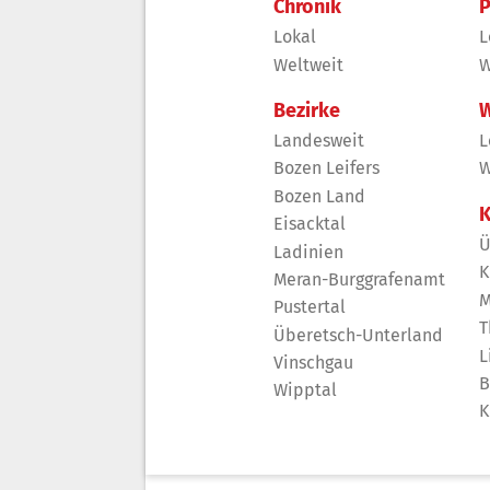
Chronik
P
Lokal
L
Weltweit
W
Bezirke
W
Landesweit
L
Bozen Leifers
W
Bozen Land
K
Eisacktal
Ü
Ladinien
K
Meran-Burggrafenamt
M
Pustertal
T
Überetsch-Unterland
L
Vinschgau
B
Wipptal
K