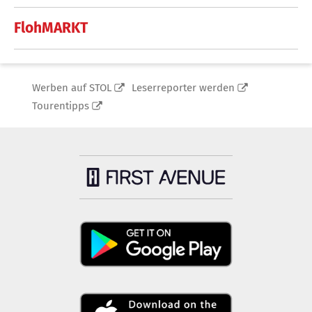
FlohMARKT
Werben auf STOL
Leserreporter werden
Tourentipps