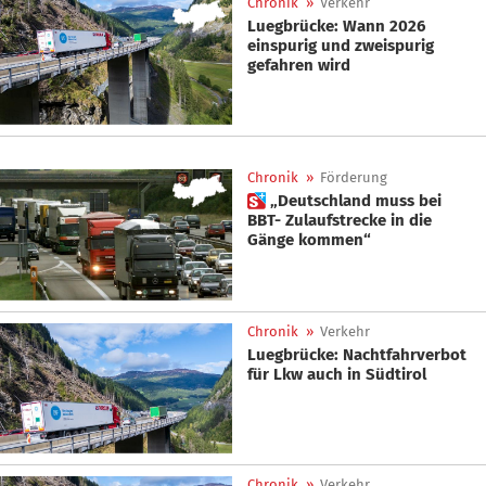
Chronik
»
Verkehr
Luegbrücke: Wann 2026
einspurig und zweispurig
gefahren wird
Chronik
»
Förderung
 „Deutschland muss bei
BBT- Zulaufstrecke in die
Gänge kommen“
Chronik
»
Verkehr
Luegbrücke: Nachtfahrverbot
für Lkw auch in Südtirol
Chronik
»
Verkehr