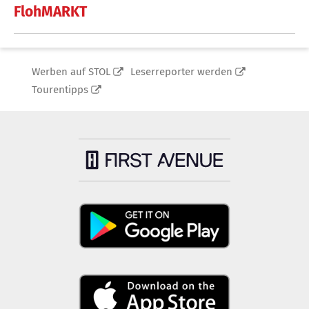
FlohMARKT
Werben auf STOL
Leserreporter werden
Tourentipps