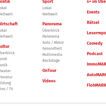
olitik
Sport
s+ im Übe
okal
Lokal
Events
eltweit
Weltweit
Rätsel
irtschaft
Panorama
okal
Überblick
Leserrepo
eltweit
Panorama
Auto / Motor
Comedy
ultur
Gesundheit
berblick
Podcast
Multimedia
unst
Backstage
ImmoMAR
usik
OnTour
heater
AutoMAR
iteratur
Videos
ildung
FlohMAR
ino / TV