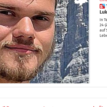
Chro
 Terenten: Große Trauer um
Luk
In T
24-j
auf 
Leb