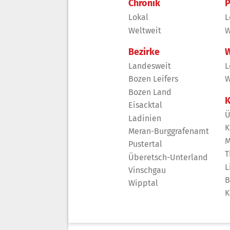
Chronik
P
Lokal
L
Weltweit
W
Bezirke
W
Landesweit
L
Bozen Leifers
W
Bozen Land
K
Eisacktal
Ü
Ladinien
K
Meran-Burggrafenamt
M
Pustertal
T
Überetsch-Unterland
L
Vinschgau
B
Wipptal
K