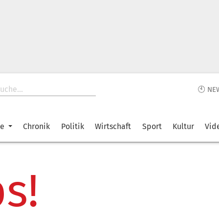
🕙 NE
ke
Chronik
Politik
Wirtschaft
Sport
Kultur
Vid
s!