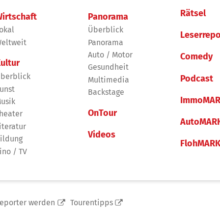
Rätsel
irtschaft
Panorama
okal
Überblick
Leserrepo
eltweit
Panorama
Auto / Motor
Comedy
ultur
Gesundheit
berblick
Podcast
Multimedia
unst
Backstage
ImmoMAR
usik
OnTour
heater
AutoMAR
iteratur
Videos
ildung
FlohMAR
ino / TV
reporter werden
Tourentipps