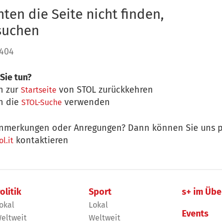
ten die Seite nicht finden,
 suchen
 404
Sie tun?
n zur
von STOL zurückkehren
Startseite
n die
verwenden
STOL-Suche
nmerkungen oder Anregungen? Dann können Sie uns p
kontaktieren
l.it
olitik
Sport
s+ im Übe
okal
Lokal
Events
eltweit
Weltweit