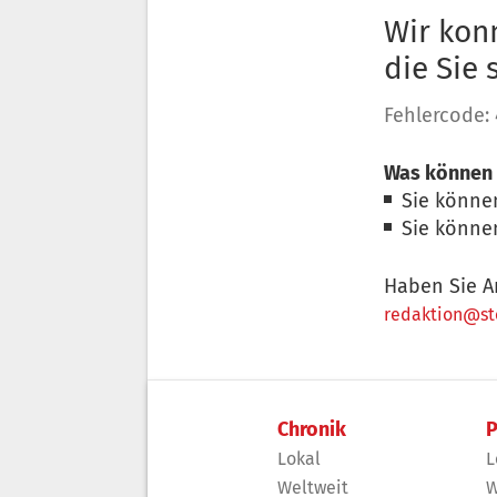
Wir konn
die Sie
Fehlercode:
Was können 
Sie könne
Sie könne
Haben Sie A
redaktion@sto
Chronik
P
Lokal
L
Weltweit
W