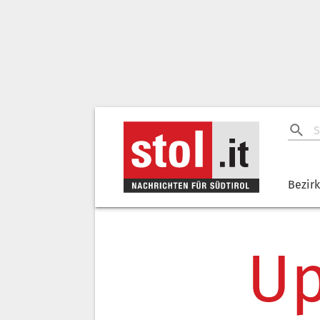
Bezir
Up