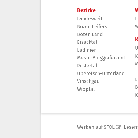
Bezirke
W
Landesweit
L
Bozen Leifers
W
Bozen Land
K
Eisacktal
Ü
Ladinien
K
Meran-Burggrafenamt
M
Pustertal
T
Überetsch-Unterland
L
Vinschgau
B
Wipptal
K
Werben auf STOL
Leser