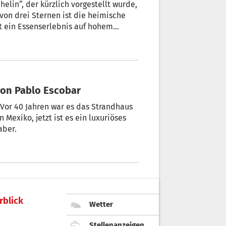
elin“, der kürzlich vorgestellt wurde,
von drei Sternen ist die heimische
t ein Essenserlebnis auf hohem
bsolute Speerspitze der Kochkunst. Wer
hampions League der Gastronomie.
von Pablo Escobar
Vor 40 Jahren war es das Strandhaus
exiko, jetzt ist es ein luxuriöses
aber.
rblick
Wetter
Stellenanzeigen