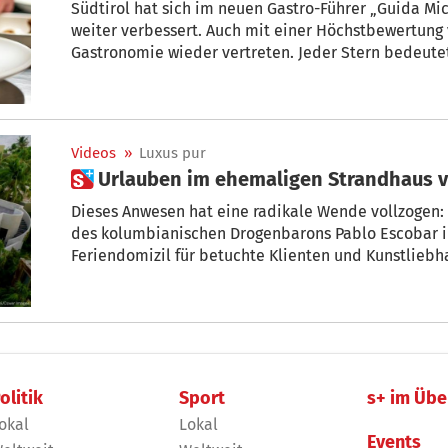
Südtirol hat sich im neuen Gastro-Führer „Guida Mich
weiter verbessert. Auch mit einer Höchstbewertung 
Gastronomie wieder vertreten. Jeder Stern bedeute
Niveau, drei Michelin-Sterne gelten weltweit als a
einen Tisch ergattert, sitzt buchstäblich in der C
Videos
»
Luxus pur
 Urlauben im ehemaligen Strandhaus 
Dieses Anwesen hat eine radikale Wende vollzogen: 
des kolumbianischen Drogenbarons Pablo Escobar in M
Feriendomizil für betuchte Klienten und Kunstliebh
olitik
Sport
s+ im Übe
okal
Lokal
Events