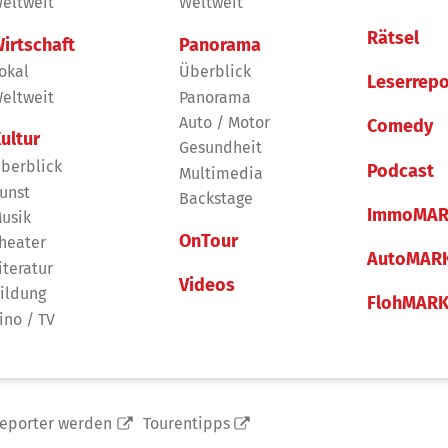
eltweit
Weltweit
Rätsel
irtschaft
Panorama
okal
Überblick
Leserrepo
eltweit
Panorama
Auto / Motor
Comedy
ultur
Gesundheit
berblick
Podcast
Multimedia
unst
Backstage
ImmoMAR
usik
OnTour
heater
AutoMAR
iteratur
Videos
ildung
FlohMAR
ino / TV
reporter werden
Tourentipps