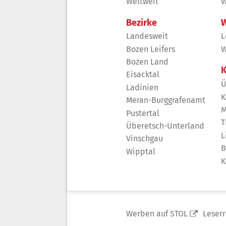
Weltweit
W
Bezirke
W
Landesweit
L
Bozen Leifers
W
Bozen Land
K
Eisacktal
Ü
Ladinien
K
Meran-Burggrafenamt
M
Pustertal
T
Überetsch-Unterland
L
Vinschgau
B
Wipptal
K
Werben auf STOL
Leser