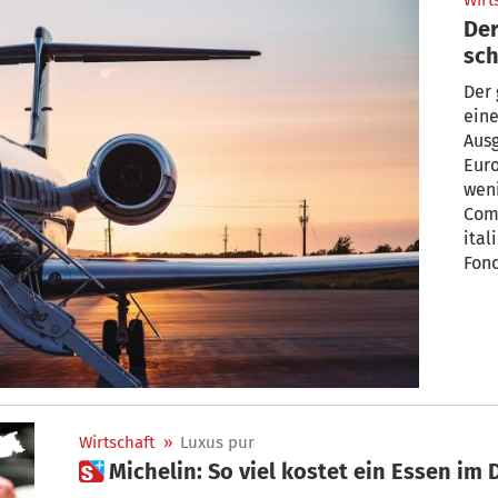
Wirt
Der
sc
Der 
ein
Ausg
Euro
weni
Com
ital
Fon
Wirtschaft
»
Luxus pur
 Michelin: So viel kostet ein Essen im