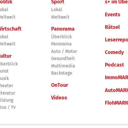
olitik
Sport
s+ im Übe
okal
Lokal
Events
eltweit
Weltweit
Rätsel
irtschaft
Panorama
okal
Überblick
Leserrepo
eltweit
Panorama
Auto / Motor
Comedy
ultur
Gesundheit
berblick
Podcast
Multimedia
unst
Backstage
ImmoMAR
usik
OnTour
heater
AutoMAR
iteratur
Videos
ildung
FlohMAR
ino / TV