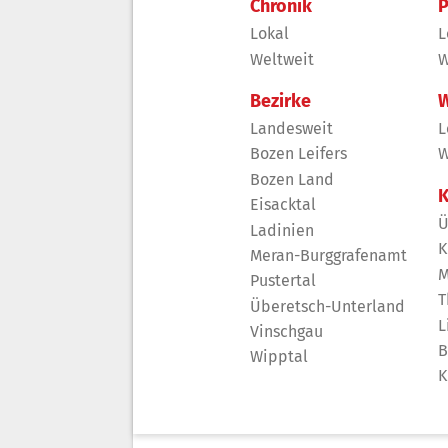
Chronik
P
Lokal
L
Weltweit
W
Bezirke
W
Landesweit
L
Bozen Leifers
W
Bozen Land
K
Eisacktal
Ü
Ladinien
K
Meran-Burggrafenamt
M
Pustertal
T
Überetsch-Unterland
L
Vinschgau
B
Wipptal
K