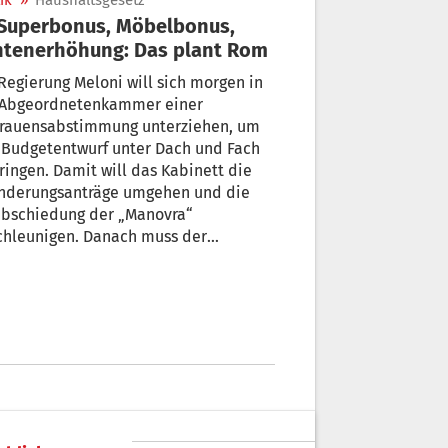
ik
»
Haushaltsgesetz
tenerhöhung: Das plant Rom
Regierung Meloni will sich morgen in
 Abgeordnetenkammer einer
trauensabstimmung unterziehen, um
 Budgetentwurf unter Dach und Fach
ringen. Damit will das Kabinett die
nderungsanträge umgehen und die
abschiedung der „Manovra“
chleunigen. Danach muss der
getentwurf dann noch vom Senat
segnet werden. Die Details.