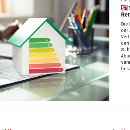
Polit
 Superbonus, Möbelbonus,
Ren
Die 
der
Ver
den
zu b
Abä
Ver
bes
Bud
abge