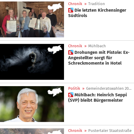
Chronik
»
Tradition
 Die letzten Kirchensinger
Südtirols
Chronik
»
Mühlbach
 Drohungen mit Pistole: Ex-
Angestellter sorgt für
Schreckmomente in Hotel
Politik
»
Gemeinderatswahlen 2025
 Mühlbach: Heinrich Seppi
(SVP) bleibt Bürgermeister
Chronik
»
Pustertaler Staatsstraße