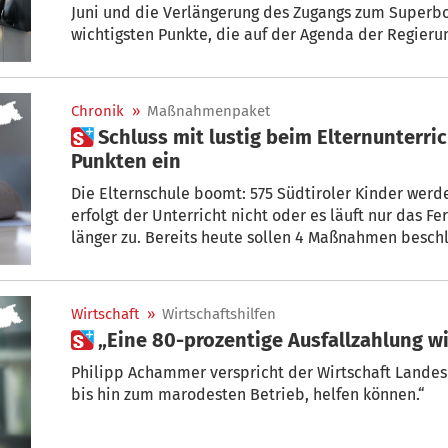
Juni und die Verlängerung des Zugangs zum Superbo
wichtigsten Punkte, die auf der Agenda der Regieru
Maßnahmen verabschiedet werden, scheint so gut wi
könnte die Regierung diese aber erst am kommend
Chronik
»
Maßnahmenpaket
 Schluss mit lustig beim Elternunterricht: Land schreitet an 4
Punkten ein
Die Elternschule boomt: 575 Südtiroler Kinder werde
erfolgt der Unterricht nicht oder es läuft nur das Fernsehgerät. Da schaut das Land nicht
länger zu. Bereits heute sollen 4 Maßnahmen besch
Wirtschaft
»
Wirtschaftshilfen
 „Eine 80-prozentige Ausfallzahlung w
Philipp Achammer verspricht der Wirtschaft Landesh
bis hin zum marodesten Betrieb, helfen können.“