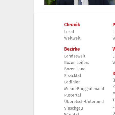
Chronik
P
Lokal
L
Weltweit
W
Bezirke
W
Landesweit
L
Bozen Leifers
W
Bozen Land
K
Eisacktal
Ü
Ladinien
K
Meran-Burggrafenamt
M
Pustertal
T
Überetsch-Unterland
L
Vinschgau
B
Wipptal