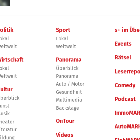
olitik
Sport
s+ im Übe
okal
Lokal
Events
eltweit
Weltweit
Rätsel
irtschaft
Panorama
okal
Überblick
Leserrepo
eltweit
Panorama
Auto / Motor
Comedy
ultur
Gesundheit
berblick
Podcast
Multimedia
unst
Backstage
ImmoMAR
usik
OnTour
heater
AutoMAR
iteratur
Videos
ildung