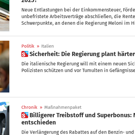
Neue Entlastungen bei der Einkommensteuer, Förder
unbefristete Arbeitsverträge abschließen, die Rente
Schwerpunkte, an denen die Regierung Meloni im 
Haushaltsgesetz arbeitet. Es wird erwartet, dass 
25 Milliarden Euro umfassen könnte. Die Frage ist je
Mittel kommen?
Politik
»
Italien
 Sicherheit: Die Regierung plant härte
Die italienische Regierung will mit einem neuen Si
Polizisten schützen und vor Tumulten in
Chronik
»
Maßnahmenpaket
 Billigerer Treibstoff und Superbonus: Nächste Woche wird
entschieden
Die Verlängerung des Rabattes auf den Benzin- und