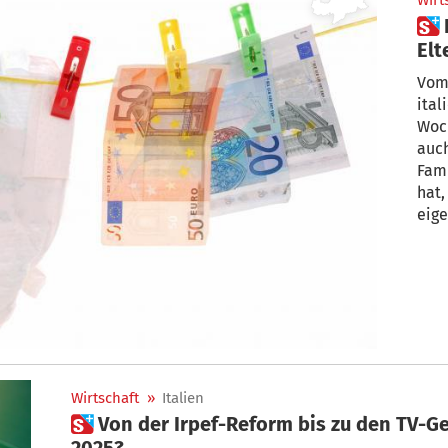
Wirt
 Das ist neu bei Kita-Bonus,
Elt
Vom 
ital
Woc
auc
Fami
hat,
eig
Wirtschaft
»
Italien
 Von der Irpef-Reform bis zu den TV-Gebühren: Was bleibt auch
2025?