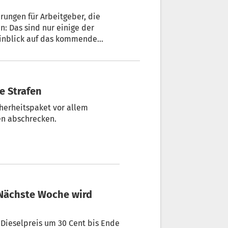
ungen für Arbeitgeber, die
n: Das sind nur einige der
Hinblick auf das kommende
das neue Maßnahmenpaket rund 23 bis
doch wie so oft: Woher sollen die
re Strafen
cherheitspaket vor allem
 Gefängnissen abschrecken.
 Dieselpreis um 30 Cent bis Ende