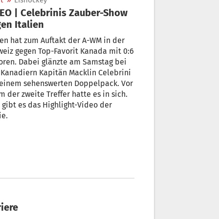
t
»
Eishockey
EO | Celebrinis Zauber-Show
en Italien
ien hat zum Auftakt der A-WM in der
eiz gegen Top-Favorit Kanada mit 0:6
oren. Dabei glänzte am Samstag bei
Kanadiern Kapitän Macklin Celebrini
 einem sehenswerten Doppelpack. Vor
m der zweite Treffer hatte es in sich.
 gibt es das Highlight-Video der
ie.
riere