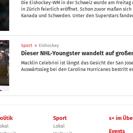
Die Eishockey-WM in der Schweiz wurde am Freitag 
in Zürich feierlich eröffnet. Schon zuvor maßen sic
Kanada und Schweden. Unter den Superstars fanden 
schon in Südtirol dem Puck hinterherjagten.
Sport
»
Eishockey
Dieser NHL-Youngster wandelt auf große
Macklin Celebrini ist längst das Gesicht der San Jo
Auswärtssieg bei den Carolina Hurricanes bestritt er
olitik
Sport
s+ im Übe
okal
Lokal
Events