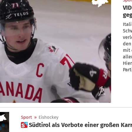
Spor
VID
geg
Ital
Schw
verl
den 
mit
alle
Hier
Part
Sport
»
Eishockey
 Südtirol als Vorbote einer großen Kar