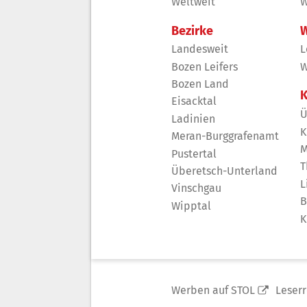
Weltweit
W
Bezirke
W
Landesweit
L
Bozen Leifers
W
Bozen Land
K
Eisacktal
Ü
Ladinien
K
Meran-Burggrafenamt
M
Pustertal
T
Überetsch-Unterland
L
Vinschgau
B
Wipptal
K
Werben auf STOL
Leser