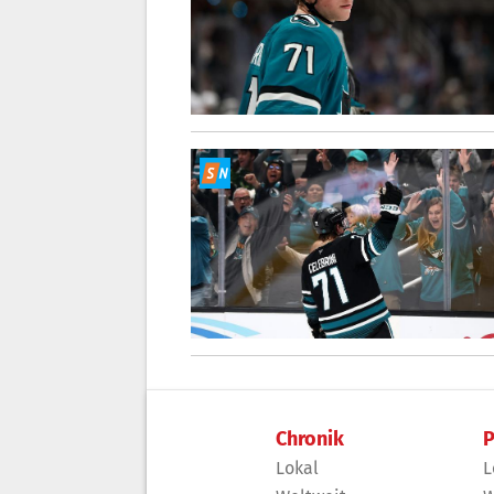
Chronik
P
Lokal
L