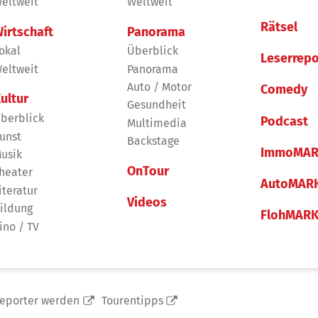
eltweit
Weltweit
Rätsel
irtschaft
Panorama
okal
Überblick
Leserrepo
eltweit
Panorama
Auto / Motor
Comedy
ultur
Gesundheit
berblick
Podcast
Multimedia
unst
Backstage
ImmoMAR
usik
OnTour
heater
AutoMAR
iteratur
Videos
ildung
FlohMAR
ino / TV
reporter werden
Tourentipps