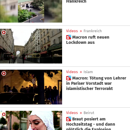
Frankreich
Videos
»
Frankreich
 Macron ruft neuen
Lockdown aus
Videos
»
Islam
 Macron: Tötung von Lehrer
in Pariser Vorstadt war
islamistischer Terrorakt
Videos
»
Beirut
 Braut posiert am
Hochzeitstag - und dann
plötzlich die Explosion