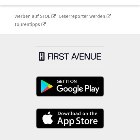
Werben auf STOL
Leserreporter werden
Tourentipps