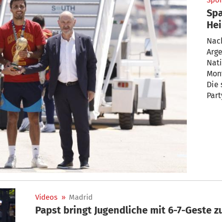
Spor
Spa
He
Nac
Arge
Nat
Mon
Die 
Part
Videos
»
Madrid
Papst bringt Jugendliche mit 6-7-Geste 