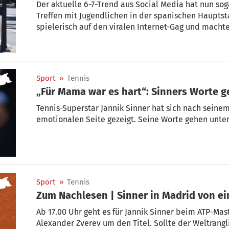
Der aktuelle 6-7-Trend aus Social Media hat nun sog
Treffen mit Jugendlichen in der spanischen Hauptst
spielerisch auf den viralen Internet-Gag und machte
Szene verbreitete sich schnell online und sorgt weltweit fü
hat eigentlich keine konkrete Bedeutung, sondern w
verwendet, um zu zeigen, dass man Teil des Trends 
Ursprünglich stammt der Begriff aus dem Song „Doot
Sport
»
Tennis
der den Ausdruck dort wiederholt singt.
„Für Mama war es hart“: Sinners Worte g
Tennis-Superstar Jannik Sinner hat sich nach seine
emotionalen Seite gezeigt. Seine Worte gehen unter
Sport
»
Tennis
Zum Nachlesen | Sinner in Madrid von e
Ab 17.00 Uhr geht es für Jannik Sinner beim ATP-Mas
Alexander Zverev um den Titel. Sollte der Weltrang