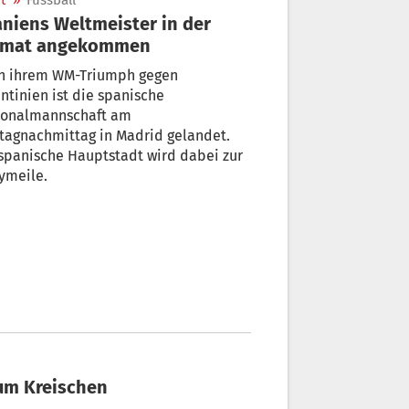
t
»
Fussball
niens Weltmeister in der
imat angekommen
h ihrem WM-Triumph gegen
ntinien ist die spanische
ionalmannschaft am
tagnachmittag in Madrid gelandet.
spanische Hauptstadt wird dabei zur
ymeile.
zum Kreischen