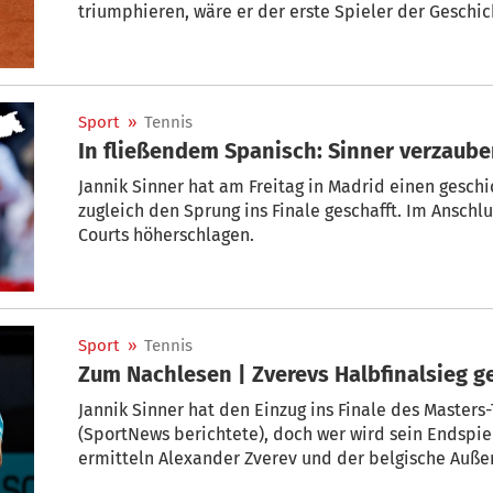
triumphieren, wäre er der erste Spieler der Geschich
Folge für sich entscheiden konnte. Mit dem SportNe
garantiert nichts.
Sport
»
Tennis
In fließendem Spanisch: Sinner verzaube
Jannik Sinner hat am Freitag in Madrid einen gesch
zugleich den Sprung ins Finale geschafft. Im Anschlu
Courts höherschlagen.
Sport
»
Tennis
Zum Nachlesen | Zverevs Halbfinalsieg g
Jannik Sinner hat den Einzug ins Finale des Masters-
(SportNews berichtete), doch wer wird sein Endspi
ermitteln Alexander Zverev und der belgische Außenseiter Alexander Blockx – und
hier sind Sie in Echtzeit dabei.