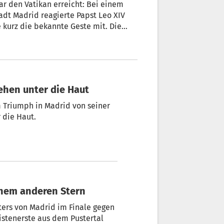
ar den Vatikan erreicht: Bei einem
adt Madrid reagierte Papst Leo XIV
 kurz die bekannte Geste mit. Die
r Aufmerksamkeit.“ Der Begriff
ird bewusst als sinnlose Antwort
ist und um Erwachsene zu verwirren.
 Doot (6 7)“ des US-Rappers Skrilla,
ehen unter die Haut
m Triumph in Madrid von seiner
 die Haut.
inem anderen Stern
ters von Madrid im Finale gegen
listenerste aus dem Pustertal