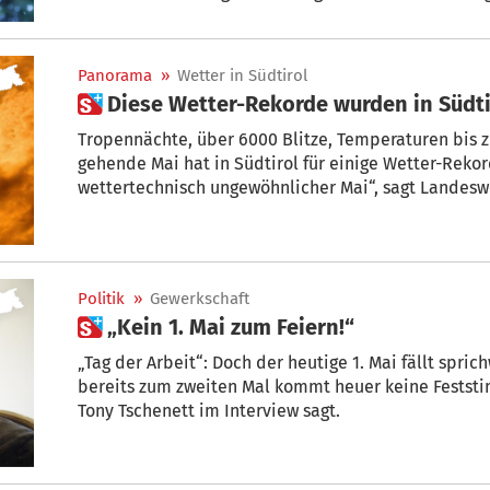
kommenden Tagen sind Niederschläge zu erwarten.
Panorama
»
Wetter in Südtirol
 Diese Wetter-Rekorde wurden in Südt
Tropennächte, über 6000 Blitze, Temperaturen bis z
gehende Mai hat in Südtirol für einige Wetter-Rekor
wettertechnisch ungewöhnlicher Mai“, sagt Landesw
Peterlin.
Politik
»
Gewerkschaft
 „Kein 1. Mai zum Feiern!“
„Tag der Arbeit“: Doch der heutige 1. Mai fällt spri
bereits zum zweiten Mal kommt heuer keine Festst
Tony Tschenett im Interview sagt.