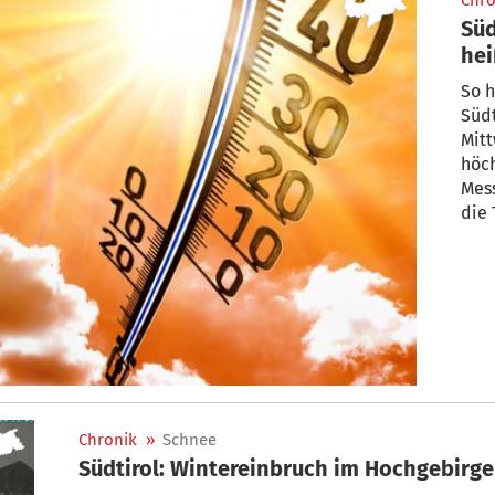
Chro
Süd
hei
So h
Südt
Mitt
höch
Mess
die 
Chronik
»
Schnee
Südtirol: Wintereinbruch im Hochgebirge