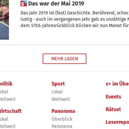
 Das war der Mai 2019
Das Jahr 2019 ist (fast) Geschichte. Berührend, schockierend, verrückt, traurig, und auch
lustig - auch im vergangenen Jahr gab es unzählige Nachrichten, die Südtirol bewegte. Mit
dem STOL-Jahresrückblick blicken wir nun Monat für Monat auf die bewegendsten
Momente zurück. Hier die Top 9 Artikel und Top 5 V
MEHR LADEN
olitik
Sport
s+ im Übe
okal
Lokal
Events
eltweit
Weltweit
Rätsel
irtschaft
Panorama
okal
Überblick
Leserrepo
eltweit
Panorama