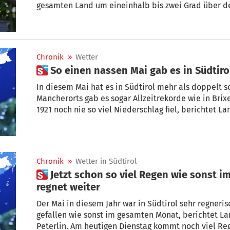
gesamten Land um eineinhalb bis zwei Grad über de
Vergleichsperiode 1991 bis 2020“, berichtet Dieter 
Landesamt für Meteorologie.
Chronik
»
Wetter
 So einen nassen Mai gab es in Südtir
In diesem Mai hat es in Südtirol mehr als doppelt s
Mancherorts gab es sogar Allzeitrekorde wie in Brixen und Bruneck, wo seit Messbeginn
1921 noch nie so viel Niederschlag fiel, berichtet L
Chronik
»
Wetter in Südtirol
 Jetzt schon so viel Regen wie sonst im gesamten Mai, und es
regnet weiter
Der Mai in diesem Jahr war in Südtirol sehr regnerisc
gefallen wie sonst im gesamten Monat, berichtet L
Peterlin. Am heutigen Dienstag kommt noch viel Re