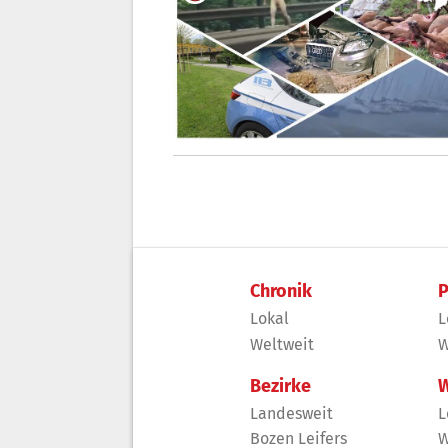
Chronik
P
Lokal
L
Weltweit
W
Bezirke
W
Landesweit
L
Bozen Leifers
W