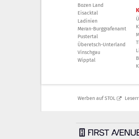
Bozen Land
K
Eisacktal
Ü
Ladinien
K
Meran-Burggrafenamt
M
Pustertal
T
Überetsch-Unterland
L
Vinschgau
B
Wipptal
K
Werben auf STOL
Leser