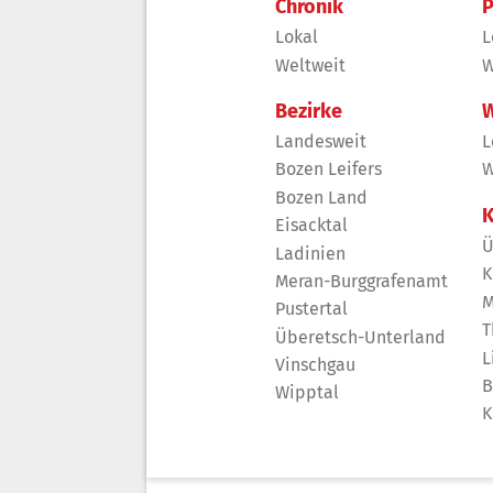
Chronik
P
Lokal
L
Weltweit
W
Bezirke
W
Landesweit
L
Bozen Leifers
W
Bozen Land
K
Eisacktal
Ü
Ladinien
K
Meran-Burggrafenamt
M
Pustertal
T
Überetsch-Unterland
L
Vinschgau
B
Wipptal
K