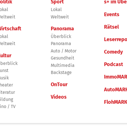
olitik
Sport
s+ im Übe
okal
Lokal
Events
eltweit
Weltweit
Rätsel
irtschaft
Panorama
okal
Überblick
Leserrepo
eltweit
Panorama
Auto / Motor
Comedy
ultur
Gesundheit
berblick
Podcast
Multimedia
unst
Backstage
ImmoMAR
usik
OnTour
heater
AutoMAR
iteratur
Videos
ildung
FlohMAR
ino / TV