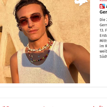
Kult
 Alex (21) aus Kaltern bei
Ger
„Ei
Die 
Ger
13. 
Erst
Mit
im 
weib
Südt
Alex
zu s
sei
ges