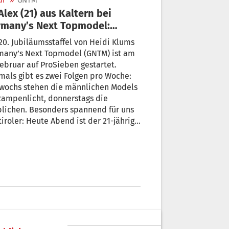
ur
»
GNTM
many’s Next Topmodel:
nfach gewaltig!“
20. Jubiläumsstaffel von Heidi Klums
many’s Next Topmodel (GNTM) ist am
Februar auf ProSieben gestartet.
mals gibt es zwei Folgen pro Woche:
twochs stehen die männlichen Models
Rampenlicht, donnerstags die
lichen. Besonders spannend für uns
iroler: Heute Abend ist der 21-jährige
 Eisenstecken aus Kaltern in der Show
ehen! Wir haben vorab mit ihm über
ne aufregende Reise zu GNTM
prochen.