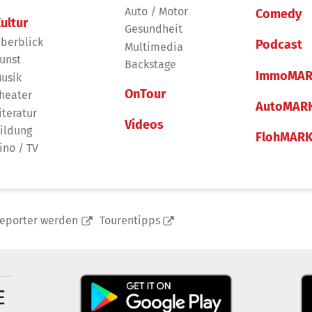
Auto / Motor
Comedy
ultur
Gesundheit
berblick
Podcast
Multimedia
unst
Backstage
ImmoMAR
usik
OnTour
heater
AutoMAR
iteratur
Videos
ildung
FlohMAR
ino / TV
reporter werden
Tourentipps