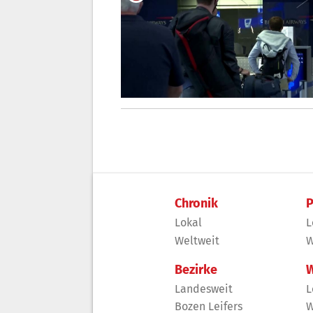
Chronik
P
Lokal
L
Weltweit
W
Bezirke
W
Landesweit
L
Bozen Leifers
W