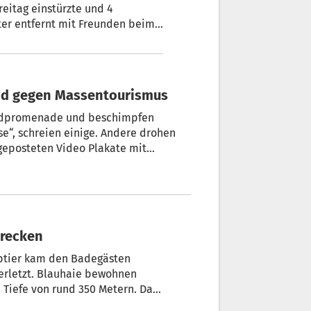
reitag einstürzte und 4
ter entfernt mit Freunden beim
ar Stille. Und plötzlich laute
and gegen Massentourismus
andpromenade und beschimpfen
e“, schreien einige. Andere drohen
geposteten Video Plakate mit
stra tierra“ (Das ist unser Land).
roteste verärgerter Bürger gibt es in
hrecken
btier kam den Badegästen
erletzt. Blauhaie bewohnen
 Tiefe von rund 350 Metern. Das
Meer schwimmen.