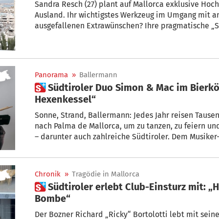
Sandra Resch (27) plant auf Mallorca exklusive Hoc
Ausland. Ihr wichtigstes Werkzeug im Umgang mit 
ausgefallenen Extrawünschen? Ihre pragmatische „S
Panorama
»
Ballermann
 Südtiroler Duo Simon & Mac im Bierkönig: „Wie ein
Hexenkessel“
Sonne, Strand, Ballermann: Jedes Jahr reisen Tausen
nach Palma de Mallorca, um zu tanzen, zu feiern un
– darunter auch zahlreiche Südtiroler. Dem Musiker
Premiere gelungen: Als erster Südtiroler Act durft
des bekannten „Bierkönig“ in Palma auftreten – und
nach Mallorca.
Chronik
»
Tragödie in Mallorca
 Südtiroler erlebt Club-Einsturz mit: „Hörte sich an wie eine
Bombe“
Der Bozner Richard „Ricky“ Bortolotti lebt mit seine