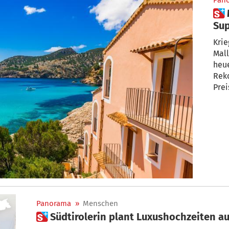
Pan
 Malle statt Dubai: Die
Superre
„Pa
Krie
Mallo
heue
Reko
Prei
Panorama
»
Menschen
 Südtirolerin plant Luxushochzeiten a