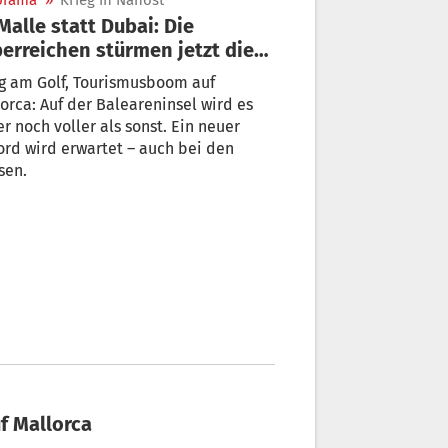
orama
»
Krieg in Nahost
ichen stürmen jetzt die
rtyinsel“
g am Golf, Tourismusboom auf
rca: Auf der Baleareninsel wird es
r noch voller als sonst. Ein neuer
rd wird erwartet – auch bei den
sen.
uf Mallorca