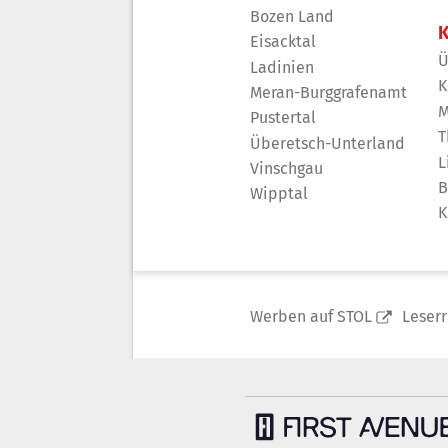
Bozen Land
K
Eisacktal
Ü
Ladinien
K
Meran-Burggrafenamt
M
Pustertal
T
Überetsch-Unterland
L
Vinschgau
B
Wipptal
K
Werben auf STOL
Leser