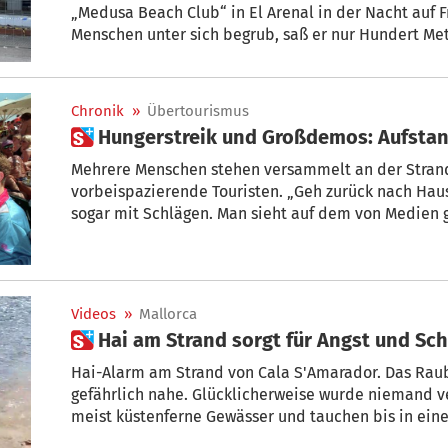
„Medusa Beach Club“ in El Arenal in der Nacht auf F
Menschen unter sich begrub, saß er nur Hundert Me
Essen. „Es hat sich angehört wie eine Bombe. Dann w
Schreie und Sirenen.“
Chronik
»
Übertourismus
 Hungerstreik und Großdemos: Aufst
Mehrere Menschen stehen versammelt an der Str
vorbeispazierende Touristen. „Geh zurück nach Haus
sogar mit Schlägen. Man sieht auf dem von Medien 
Aufschriften wie „Tourists go Home“ oder „Esta es nue
Ähnliche Aktionen, touristenfeindliche Graffiti und P
Spanien immer häufiger.
Videos
»
Mallorca
 Hai am Strand sorgt für Angst und Sc
Hai-Alarm am Strand von Cala S'Amarador. Das Rau
gefährlich nahe. Glücklicherweise wurde niemand v
meist küstenferne Gewässer und tauchen bis in eine
3 Meter lange Exemplar konnte wieder zurück ins 