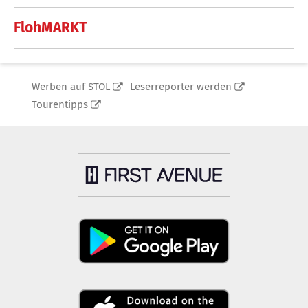
FlohMARKT
Werben auf STOL
Leserreporter werden
Tourentipps