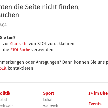
ten die Seite nicht finden,
 suchen
 404
Sie tun?
n zur
von STOL zurückkehren
Startseite
n die
verwenden
STOL-Suche
nmerkungen oder Anregungen? Dann können Sie uns p
kontaktieren
l.it
olitik
Sport
s+ im Übe
okal
Lokal
Events
eltweit
Weltweit