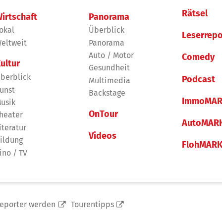
Rätsel
irtschaft
Panorama
okal
Überblick
Leserrepo
eltweit
Panorama
Auto / Motor
Comedy
ultur
Gesundheit
berblick
Podcast
Multimedia
unst
Backstage
ImmoMAR
usik
OnTour
heater
AutoMAR
iteratur
Videos
ildung
FlohMAR
ino / TV
reporter werden
Tourentipps