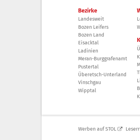
Bezirke
W
Landesweit
L
Bozen Leifers
W
Bozen Land
K
Eisacktal
Ü
Ladinien
K
Meran-Burggrafenamt
M
Pustertal
T
Überetsch-Unterland
L
Vinschgau
B
Wipptal
K
Werben auf STOL
Leser