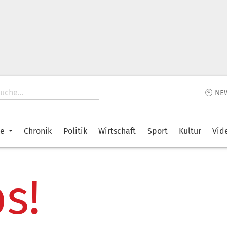
🕙 NE
ke
Chronik
Politik
Wirtschaft
Sport
Kultur
Vid
s!