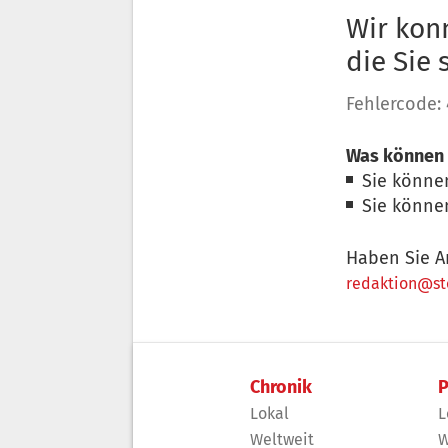
Wir konn
die Sie
Fehlercode:
Was können 
Sie könne
Sie könne
Haben Sie A
redaktion@sto
Chronik
P
Lokal
L
Weltweit
W