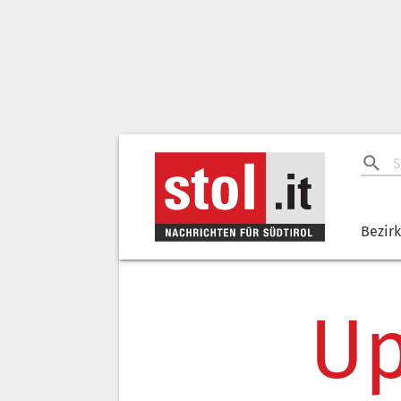
Bezir
Up