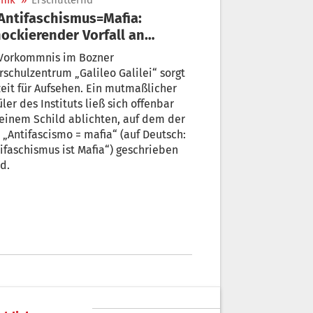
nik
»
Erschütternd
ockierender Vorfall an
ner Oberschule
 Vorkommnis im Bozner
schulzentrum „Galileo Galilei“ sorgt
eit für Aufsehen. Ein mutmaßlicher
ler des Instituts ließ sich offenbar
einem Schild ablichten, auf dem der
 „Antifascismo = mafia“ (auf Deutsch:
ifaschismus ist Mafia“) geschrieben
d.