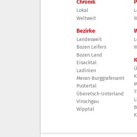
Chronik
P
Lokal
L
Weltweit
W
Bezirke
W
Landesweit
L
Bozen Leifers
W
Bozen Land
K
Eisacktal
Ü
Ladinien
K
Meran-Burggrafenamt
M
Pustertal
T
Überetsch-Unterland
L
Vinschgau
B
Wipptal
K