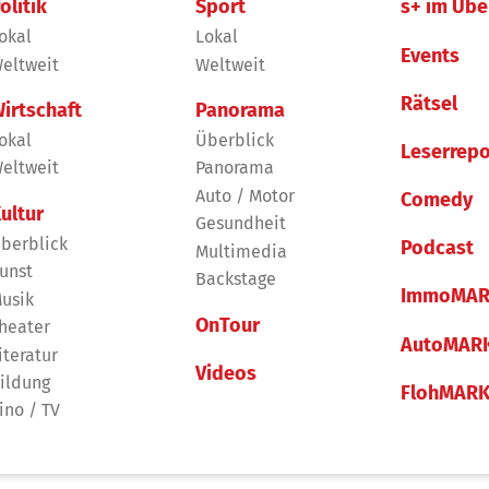
olitik
Sport
s+ im Übe
okal
Lokal
Events
eltweit
Weltweit
Rätsel
irtschaft
Panorama
okal
Überblick
Leserrepo
eltweit
Panorama
Auto / Motor
Comedy
ultur
Gesundheit
berblick
Podcast
Multimedia
unst
Backstage
ImmoMAR
usik
OnTour
heater
AutoMAR
iteratur
Videos
ildung
FlohMAR
ino / TV