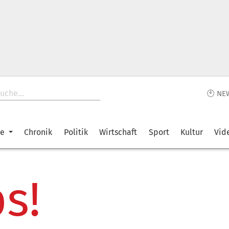
🕙 NE
ke
Chronik
Politik
Wirtschaft
Sport
Kultur
Vid
s!