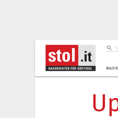
Bezir
Up