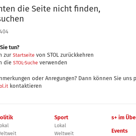
ten die Seite nicht finden,
 suchen
 404
Sie tun?
n zur
von STOL zurückkehren
Startseite
n die
verwenden
STOL-Suche
nmerkungen oder Anregungen? Dann können Sie uns p
kontaktieren
l.it
olitik
Sport
s+ im Übe
okal
Lokal
Events
eltweit
Weltweit