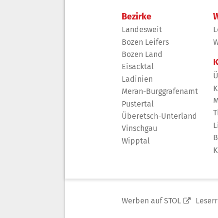
Bezirke
W
Landesweit
L
Bozen Leifers
W
Bozen Land
K
Eisacktal
Ü
Ladinien
K
Meran-Burggrafenamt
M
Pustertal
T
Überetsch-Unterland
L
Vinschgau
B
Wipptal
K
Werben auf STOL
Leser