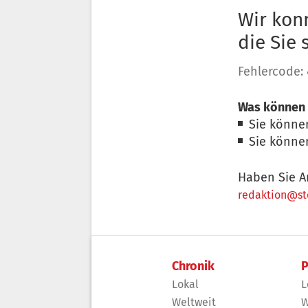
Wir konn
die Sie
Fehlercode:
Was können 
Sie könne
Sie könne
Haben Sie A
redaktion@sto
Chronik
P
Lokal
L
Weltweit
W