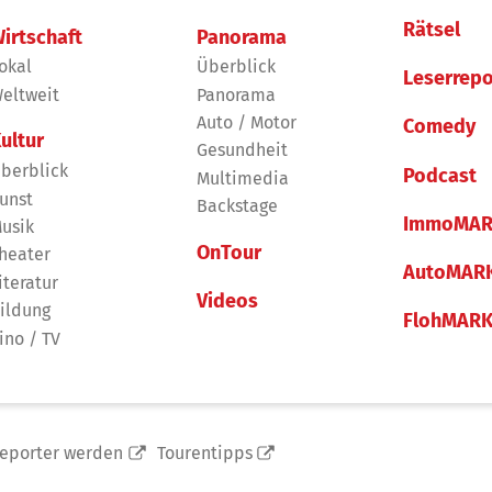
Rätsel
irtschaft
Panorama
okal
Überblick
Leserrepo
eltweit
Panorama
Auto / Motor
Comedy
ultur
Gesundheit
berblick
Podcast
Multimedia
unst
Backstage
ImmoMAR
usik
OnTour
heater
AutoMAR
iteratur
Videos
ildung
FlohMAR
ino / TV
reporter werden
Tourentipps