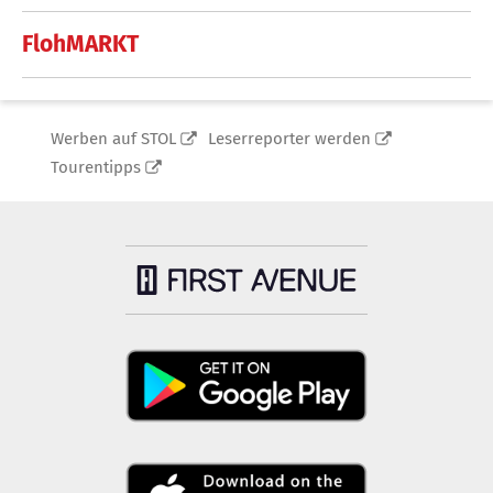
FlohMARKT
Werben auf STOL
Leserreporter werden
Tourentipps