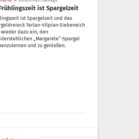
orama
»
Dolomiten-Beilage
 Frühlingszeit ist Spargelzeit
lingszeit ist Spargelzeit und das
geldreieck Terlan-Vilpian-Siebeneich
 wieder dazu ein, den
iderstehlichen „Margarete“-Spargel
nenzulernen und zu genießen.