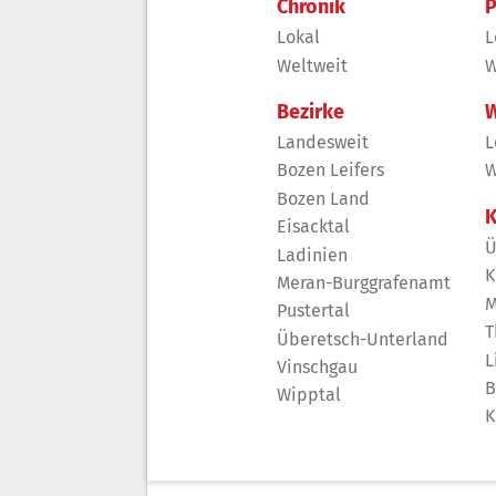
Chronik
P
Lokal
L
Weltweit
W
Bezirke
W
Landesweit
L
Bozen Leifers
W
Bozen Land
K
Eisacktal
Ü
Ladinien
K
Meran-Burggrafenamt
M
Pustertal
T
Überetsch-Unterland
L
Vinschgau
B
Wipptal
K