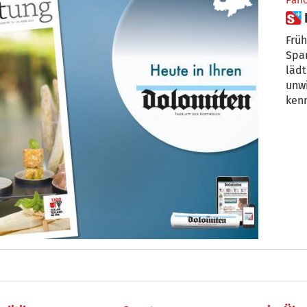
Pan
Früh
Spar
lädt
unw
ken