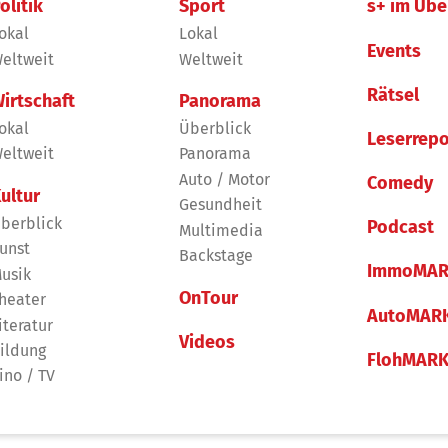
olitik
Sport
s+ im Übe
okal
Lokal
Events
eltweit
Weltweit
Rätsel
irtschaft
Panorama
okal
Überblick
Leserrepo
eltweit
Panorama
Auto / Motor
Comedy
ultur
Gesundheit
berblick
Podcast
Multimedia
unst
Backstage
ImmoMAR
usik
OnTour
heater
AutoMAR
iteratur
Videos
ildung
FlohMAR
ino / TV