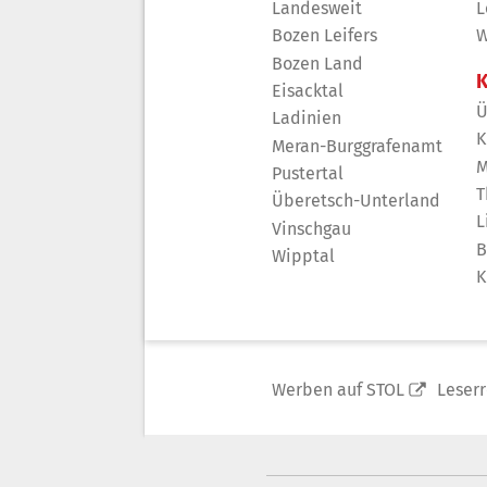
Landesweit
L
Bozen Leifers
W
Bozen Land
K
Eisacktal
Ü
Ladinien
K
Meran-Burggrafenamt
M
Pustertal
T
Überetsch-Unterland
L
Vinschgau
B
Wipptal
K
Werben auf STOL
Leser