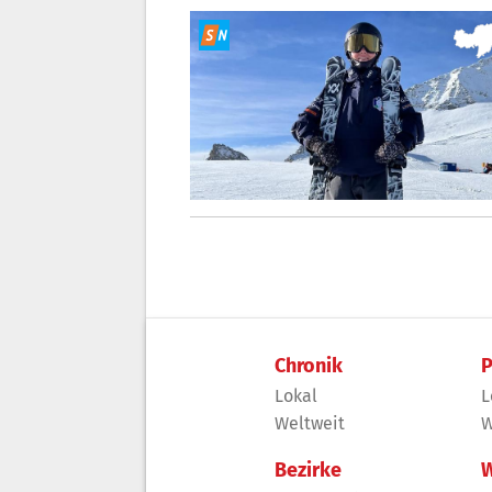
Chronik
P
Lokal
L
Weltweit
W
Bezirke
W