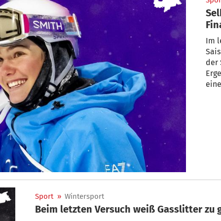
Spor
Sel
Fin
Im l
Sais
der 
Erge
ein
Sport
»
Wintersport
Beim letzten Versuch weiß Gasslitter zu 