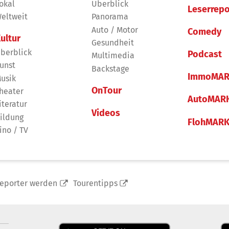
okal
Überblick
Leserrepo
eltweit
Panorama
Auto / Motor
Comedy
ultur
Gesundheit
berblick
Podcast
Multimedia
unst
Backstage
ImmoMAR
usik
OnTour
heater
AutoMAR
iteratur
Videos
ildung
FlohMAR
ino / TV
reporter werden
Tourentipps