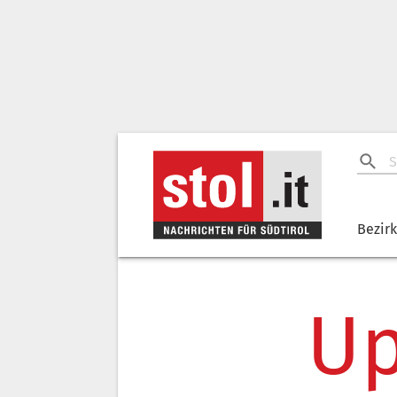
Bezir
Up