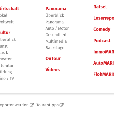
Rätsel
irtschaft
Panorama
okal
Überblick
Leserrepo
eltweit
Panorama
Auto / Motor
Comedy
ultur
Gesundheit
berblick
Podcast
Multimedia
unst
Backstage
ImmoMAR
usik
OnTour
heater
AutoMAR
iteratur
Videos
ildung
FlohMAR
ino / TV
reporter werden
Tourentipps