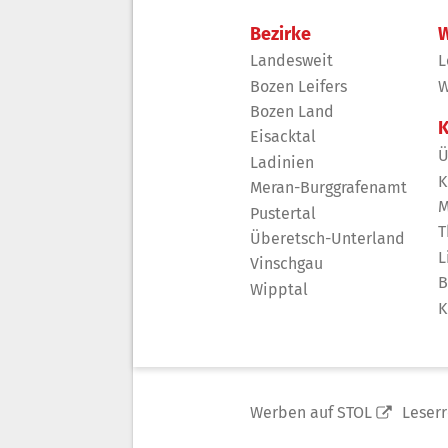
Bezirke
W
Landesweit
L
Bozen Leifers
W
Bozen Land
K
Eisacktal
Ü
Ladinien
K
Meran-Burggrafenamt
M
Pustertal
T
Überetsch-Unterland
L
Vinschgau
B
Wipptal
K
Werben auf STOL
Leser