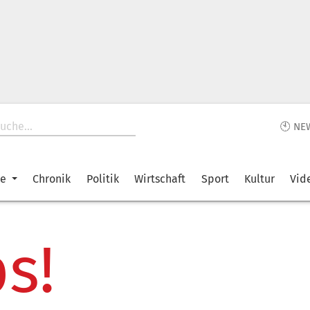
🕙 NE
ke
Chronik
Politik
Wirtschaft
Sport
Kultur
Vid
s!