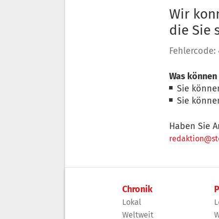
Wir konn
die Sie
Fehlercode:
Was können 
Sie könne
Sie könne
Haben Sie A
redaktion@sto
Chronik
P
Lokal
L
Weltweit
W