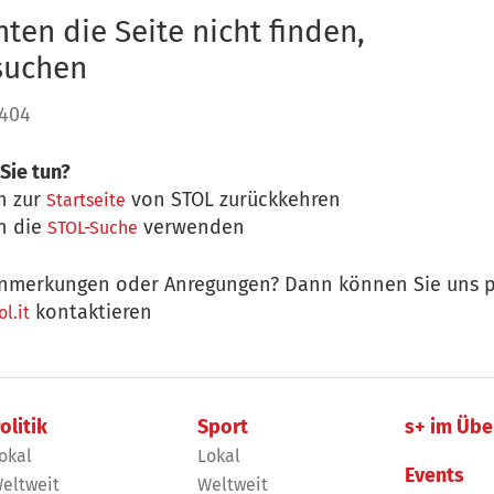
ten die Seite nicht finden,
 suchen
 404
Sie tun?
n zur
von STOL zurückkehren
Startseite
n die
verwenden
STOL-Suche
nmerkungen oder Anregungen? Dann können Sie uns p
kontaktieren
l.it
olitik
Sport
s+ im Übe
okal
Lokal
Events
eltweit
Weltweit