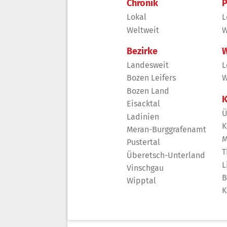
Chronik
P
Lokal
L
Weltweit
W
Bezirke
W
Landesweit
L
Bozen Leifers
W
Bozen Land
K
Eisacktal
Ü
Ladinien
K
Meran-Burggrafenamt
M
Pustertal
T
Überetsch-Unterland
L
Vinschgau
B
Wipptal
K