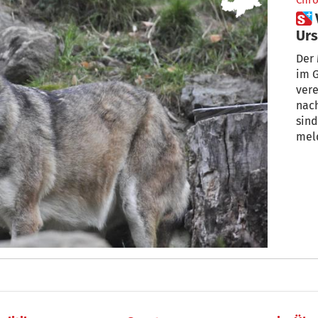
Chro
 Verendeter Wolf in Marinzen:
Urs
Der 
im 
vere
nach
sind
mel