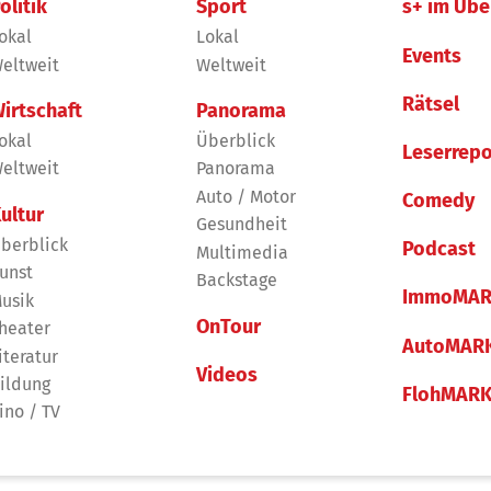
olitik
Sport
s+ im Übe
okal
Lokal
Events
eltweit
Weltweit
Rätsel
irtschaft
Panorama
okal
Überblick
Leserrepo
eltweit
Panorama
Auto / Motor
Comedy
ultur
Gesundheit
berblick
Podcast
Multimedia
unst
Backstage
ImmoMAR
usik
OnTour
heater
AutoMAR
iteratur
Videos
ildung
FlohMAR
ino / TV