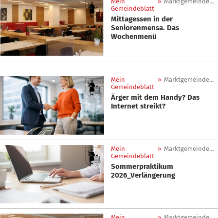
Mein
»
Marktgemeinde Sankt Lorenzen
Gemeindeblatt
Mittagessen in der
Seniorenmensa. Das
Wochenmenü
Mein
»
Marktgemeinde Sankt Lorenzen
Gemeindeblatt
Ärger mit dem Handy? Das
Internet streikt?
Mein
»
Marktgemeinde Sankt Lorenzen
Gemeindeblatt
Sommerpraktikum
2026_Verlängerung
Mein
»
Marktgemeinde Sankt Lorenzen