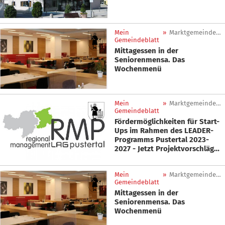
Mein
»
Marktgemeinde Sankt Lorenzen
Gemeindeblatt
Mittagessen in der
Seniorenmensa. Das
Wochenmenü
Mein
»
Marktgemeinde Sankt Lorenzen
Gemeindeblatt
Fördermöglichkeiten für Start-
Ups im Rahmen des LEADER-
Programms Pustertal 2023-
2027 - Jetzt Projektvorschläge
einreichen!
Mein
»
Marktgemeinde Sankt Lorenzen
Gemeindeblatt
Mittagessen in der
Seniorenmensa. Das
Wochenmenü