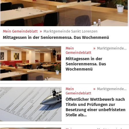
Mein Gemeindeblatt
»
Marktgemeinde Sankt Lorenzen
Mittagessen in der Seniorenmensa. Das Wochenmenü
Mein
»
Marktgemeinde Sankt Lorenzen
Gemeindeblatt
Mittagessen in der
Seniorenmensa. Das
Wochenmenü
Mein
»
Marktgemeinde Sankt Lorenzen
Gemeindeblatt
Öffentlicher Wettbewerb nach
Titeln und Prüfungen zur
Besetzung einer unbefristeten
Stelle als
Verwaltungsassistent/in
(Berufsbild 43 - 6.FE)