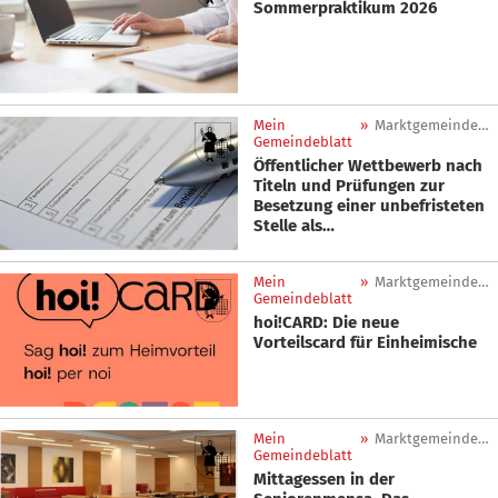
Sommerpraktikum 2026
Mein
»
Marktgemeinde Sankt Lorenzen
Gemeindeblatt
Öffentlicher Wettbewerb nach
Titeln und Prüfungen zur
Besetzung einer unbefristeten
Stelle als
Verwaltungsbeamter/in
(Berufsbild 31 - 5.FE)
Mein
»
Marktgemeinde Sankt Lorenzen
Gemeindeblatt
hoi!CARD: Die neue
Vorteilscard für Einheimische
Mein
»
Marktgemeinde Sankt Lorenzen
Gemeindeblatt
Mittagessen in der