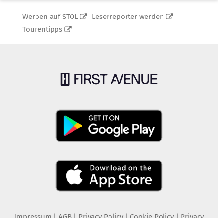
Werben auf STOL
Leserreporter werden
Tourentipps
Impressum
|
AGB
|
Privacy Policy
|
Cookie Policy
|
Privacy