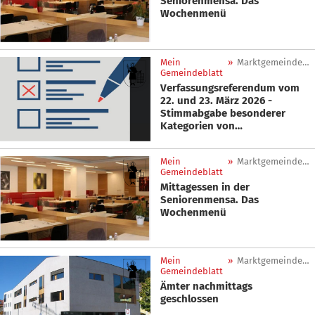
Seniorenmensa. Das
Wochenmenü
Mein
»
Marktgemeinde Sankt Lorenzen
Gemeindeblatt
Verfassungsreferendum vom
22. und 23. März 2026 -
Stimmabgabe besonderer
Kategorien von
Wahlberechtigten
Mein
»
Marktgemeinde Sankt Lorenzen
Gemeindeblatt
Mittagessen in der
Seniorenmensa. Das
Wochenmenü
Mein
»
Marktgemeinde Sankt Lorenzen
Gemeindeblatt
Ämter nachmittags
geschlossen