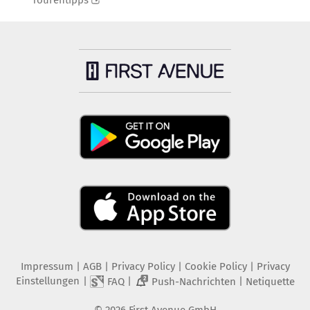
Tourentipps
Impressum
|
AGB
|
Privacy Policy
|
Cookie Policy
|
Privacy
Einstellungen
|
|
|
FAQ
Push-Nachrichten
Netiquette
2
©
2026
First Avenue GmbH