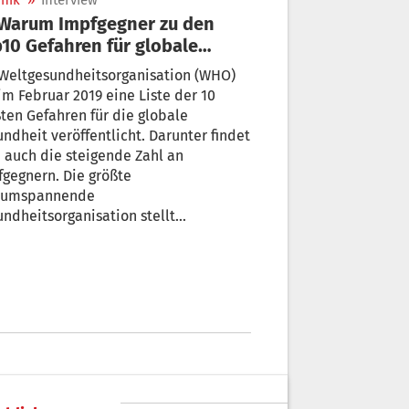
nik
»
Interview
10 Gefahren für globale
undheit zählen
 Weltgesundheitsorganisation (WHO)
im Februar 2019 eine Liste der 10
ten Gefahren für die globale
heit veröffentlicht. Darunter findet
auch die steigende Zahl an
egnern. Die größte
tumspannende
ndheitsorganisation stellt
gegner dabei auf eine Stufe mit
eltverschmutzung, Ebola,
tiresistenten Keimen oder
gelnder Grundversorgung. Warum und
as berechtigt ist? s+ hat mit dem
emein- und Tropenmediziner Dr.
kus Frühwein über die Thematik
prochen.