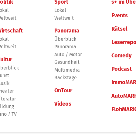
olitik
Sport
s+ im Übe
okal
Lokal
Events
eltweit
Weltweit
Rätsel
irtschaft
Panorama
okal
Überblick
Leserrepo
eltweit
Panorama
Auto / Motor
Comedy
ultur
Gesundheit
berblick
Podcast
Multimedia
unst
Backstage
ImmoMAR
usik
OnTour
heater
AutoMAR
iteratur
Videos
ildung
FlohMAR
ino / TV