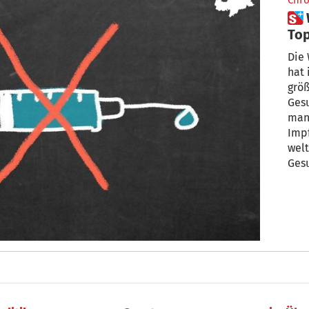
Chro
 Warum Impfgegner zu den
Top
Ges
Die
hat 
größ
Gesund
man 
Impfg
wel
Gesu
Impf
Umw
mul
man
ob d
Allg
Mar
ges