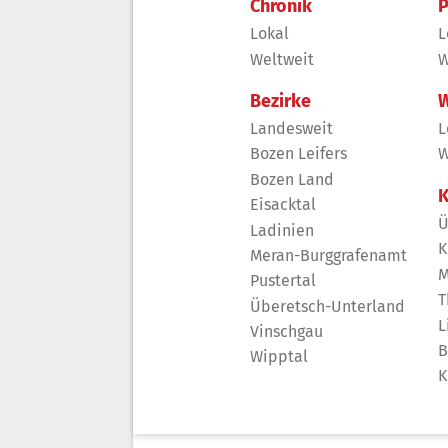
Chronik
P
Lokal
L
Weltweit
W
Bezirke
W
Landesweit
L
Bozen Leifers
W
Bozen Land
K
Eisacktal
Ü
Ladinien
K
Meran-Burggrafenamt
M
Pustertal
T
Überetsch-Unterland
L
Vinschgau
B
Wipptal
K