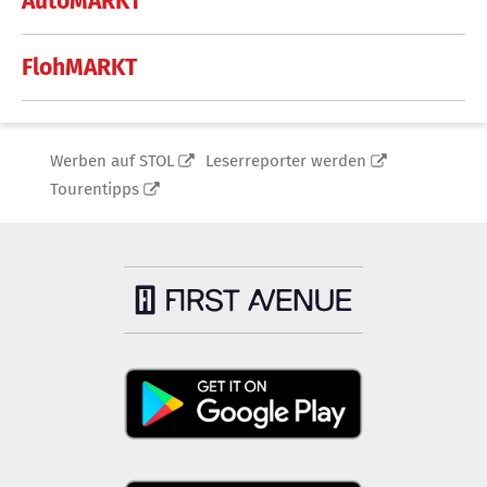
AutoMARKT
FlohMARKT
Werben auf STOL
Leserreporter werden
Tourentipps