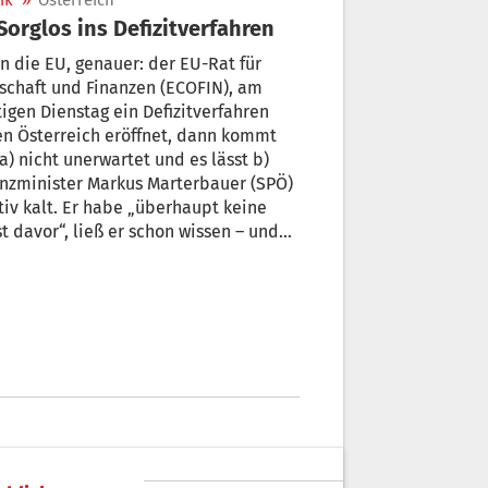
ik
»
Österreich
 Sorglos ins Defizitverfahren
 die EU, genauer: der EU-Rat für
schaft und Finanzen (ECOFIN), am
igen Dienstag ein Defizitverfahren
n Österreich eröffnet, dann kommt
a) nicht unerwartet und es lässt b)
nzminister Markus Marterbauer (SPÖ)
tiv kalt. Er habe „überhaupt keine
t davor“, ließ er schon wissen – und
 auch nicht. Denn dass ein Land, das
ein Verfahren aufgebrummt bekommt,
 nach Strafzahlungen leisten muss,
 ohnehin noch nie vorgekommen.