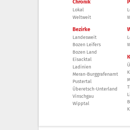
Chronik
P
Lokal
L
Weltweit
W
Bezirke
W
Landesweit
L
Bozen Leifers
W
Bozen Land
K
Eisacktal
Ü
Ladinien
K
Meran-Burggrafenamt
M
Pustertal
T
Überetsch-Unterland
L
Vinschgau
B
Wipptal
K