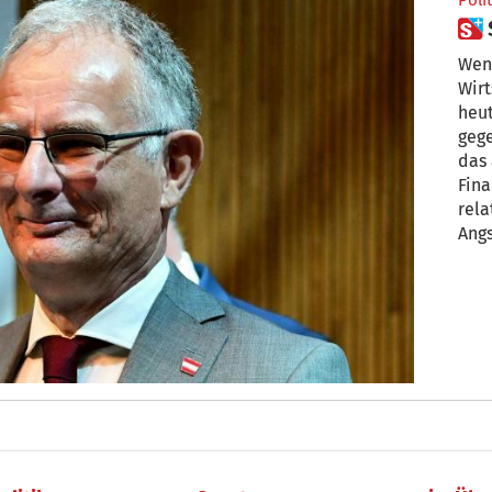
Polit
Wenn
Wirt
heut
gege
das 
Fina
rela
Angs
muss
so 
auch
ist