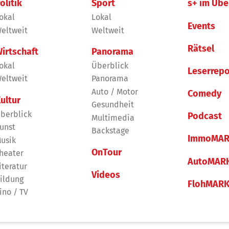
olitik
Sport
s+ im Übe
okal
Lokal
Events
eltweit
Weltweit
Rätsel
irtschaft
Panorama
okal
Überblick
Leserrepo
eltweit
Panorama
Auto / Motor
Comedy
ultur
Gesundheit
berblick
Podcast
Multimedia
unst
Backstage
ImmoMAR
usik
OnTour
heater
AutoMAR
iteratur
Videos
ildung
FlohMAR
ino / TV