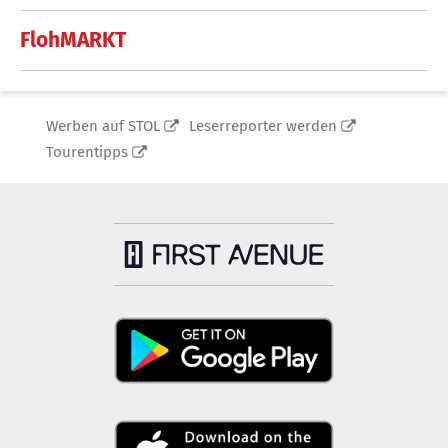
FlohMARKT
Werben auf STOL
Leserreporter werden
Tourentipps