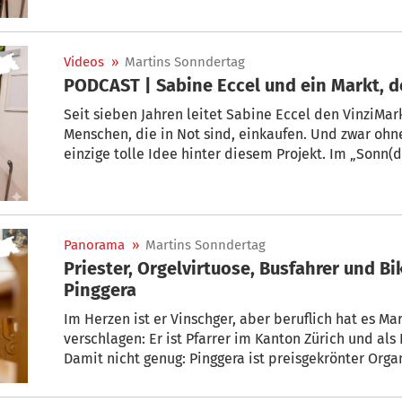
wie das Geschäft ohne Geld funktioniert, wer hier 
sieben Jahren noch viel Freude an diesem Ehrenamt
Videos
»
Martins Sonndertag
PODCAST | Sabine Eccel und ein Markt, de
Seit sieben Jahren leitet Sabine Eccel den VinziMar
Menschen, die in Not sind, einkaufen. Und zwar ohne
einzige tolle Idee hinter diesem Projekt. Im „Sonn(d
nicht nur Not, sondern auch Hilfsbereitschaft erfin
Panorama
»
Martins Sonndertag
Priester, Orgelvirtuose, Busfahrer und Bik
Pinggera
Im Herzen ist er Vinschger, aber beruflich hat es Ma
verschlagen: Er ist Pfarrer im Kanton Zürich und al
Damit nicht genug: Pinggera ist preisgekrönter Organ
Motorrad. Im „Sonn(der)tag“ erzählt der Geistliche, 
Berufung weckte und warum in Sulden die Entscheidun