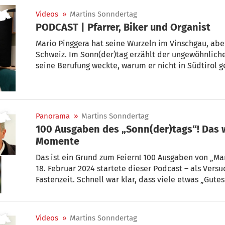
Priester weihen zu lassen.
Videos
»
Martins Sonndertag
PODCAST | Pfarrer, Biker und Organist
Mario Pinggera hat seine Wurzeln im Vinschgau, aber 
Schweiz. Im Sonn(der)tag erzählt der ungewöhnliche 
seine Berufung weckte, warum er nicht in Südtirol g
Zukunft der Kirche vorstellt.
Panorama
»
Martins Sonndertag
100 Ausgaben des „Sonn(der)tags“! Das 
Momente
Das ist ein Grund zum Feiern! 100 Ausgaben von „Mar
18. Februar 2024 startete dieser Podcast – als Vers
Fastenzeit. Schnell war klar, dass viele etwas „Gute
auch die erfreulich hohe Zahl der Aufrufe auf Südti
gibt es fünf besondere „Sonn(der)tag“-Momente zu
Videos
»
Martins Sonndertag