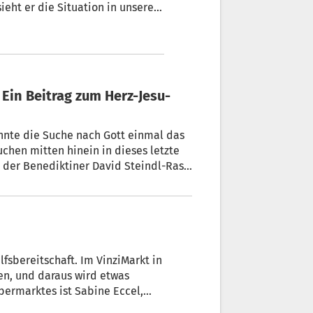
ir umwelt- und
as er von Eintrittsgeld für
Dom.
Ein Beitrag zum Herz-Jesu-
annte die Suche nach Gott einmal das
hen mitten hinein in dieses letzte
 der Benediktiner David Steindl-Rast.
urtstag. Der „Sonn(der)tag“ liest in
de zur göttlichen Welt. Er schildert
sitzt das Zeug zum Mystiker.
lfsbereitschaft. Im VinziMarkt in
n, und daraus wird etwas
permarktes ist Sabine Eccel,
m „Sonn(der)tag“ erzählt sie,