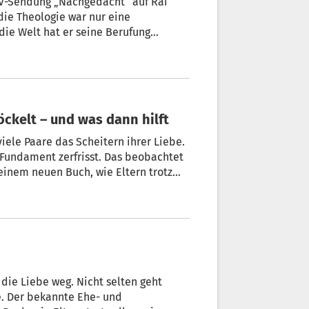
 TV-Sendung „Nachgedacht“ auf Rai
 die Theologie war nur eine
ie Welt hat er seine Berufung
ckelt – und was dann hilft
ele Paare das Scheitern ihrer Liebe.
s Fundament zerfrisst. Das beobachtet
seinem neuen Buch, wie Eltern trotz
klärt der Priester, woran Ehen
ie Liebe dennoch überlebt.
n die Liebe weg. Nicht selten geht
he. Der bekannte Ehe- und