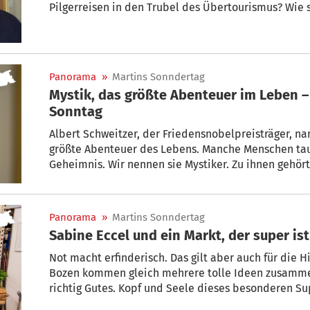
Pilgerreisen in den Trubel des Übertourismus? Wie sieht er die Situation in unserem
Land? Im „Sonn(der)tag“ skizziert Stürz auch, wie w
menschenverträglich reisen können. Zudem sagt er, w
Kirchen hält – etwa von zwölf Euro für den Kölner 
Panorama
»
Martins Sonndertag
Mystik, das größte Abenteuer im Leben – 
Sonntag
Albert Schweitzer, der Friedensnobelpreisträger, n
größte Abenteuer des Lebens. Manche Menschen tauc
Geheimnis. Wir nennen sie Mystiker. Zu ihnen gehört
Im Juli feiert der vitale Ordensmann seinen 100. Geb
seinem neuesten Werk. Darin zeigt der Mönch die Pfa
Rituale für jeden Tag und beweist: Jeder von uns be
Panorama
»
Martins Sonndertag
Sabine Eccel und ein Markt, der super ist
Not macht erfinderisch. Das gilt aber auch für die Hi
Bozen kommen gleich mehrere tolle Ideen zusamme
richtig Gutes. Kopf und Seele dieses besonderen Su
Tochter einer bekannten Bozner Kaufmannsfamilie. I