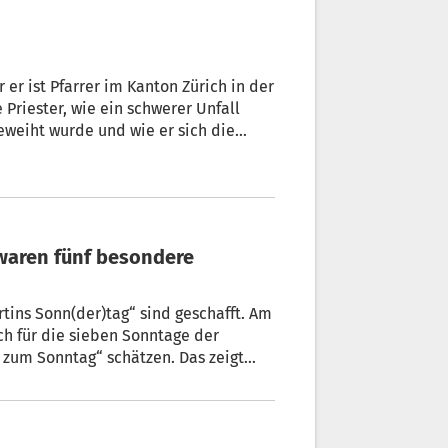
er ist Pfarrer im Kanton Zürich in der
Priester, wie ein schwerer Unfall
eweiht wurde und wie er sich die
waren fünf besondere
tins Sonn(der)tag“ sind geschafft. Am
uch für die sieben Sonntage der
s zum Sonntag“ schätzen. Das zeigt
rol Online. In der Jubiläumsausgabe
m Wiederhören.