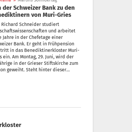
orama
»
Martins Sonndertag
 der Schweizer Bank zu den
ediktinern von Muri-Gries
 Richard Schneider studiert
schaftswissenschaften und arbeitet
e Jahre in der Chefetage einer
eizer Bank. Er geht in Frühpension
tritt in das Benediktinerkloster Muri-
s ein. Am Montag, 29. Juni, wird der
ährige in der Grieser Stiftskirche zum
on geweiht. Steht hinter dieser
de im Leben ein umwerfendes
ehrungserlebnis“? Im „Sonn(der)tag“
ählt der Ordensmann, was ihn zum
r) Spätberufenen macht.
rkloster