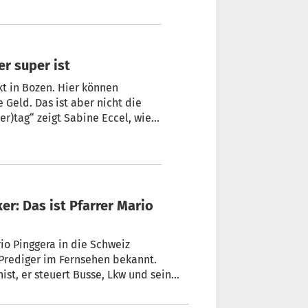
einkauft und warum sie auch nach
 hat.
r super ist
kt in Bozen. Hier können
 Geld. Das ist aber nicht die
er)tag“ zeigt Sabine Eccel, wie
derisch macht.
er: Das ist Pfarrer Mario
rio Pinggera in die Schweiz
s Prediger im Fernsehen bekannt.
ist, er steuert Busse, Lkw und sein
wie ein schwerer Unfall seine
g fiel, sich nicht in Südtirol zum