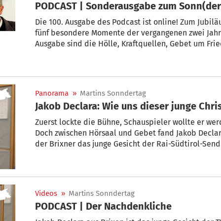
PODCAST | Sonderausgabe zum Sonn(der
Die 100. Ausgabe des Podcast ist online! Zum Jubil
fünf besondere Momente der vergangenen zwei Jahr
Ausgabe sind die Hölle, Kraftquellen, Gebet um Fri
Panorama
»
Martins Sonndertag
Jakob Declara: Wie uns dieser junge Chr
Zuerst lockte die Bühne, Schauspieler wollte er wer
Doch zwischen Hörsaal und Gebet fand Jakob Declara 
der Brixner das junge Gesicht der Rai-Südtirol-Sen
„Sonn(der)tag“ erzählt er, wie er für seine Mastera
schickte. Er erklärt, warum die Jugend zwar nicht 
glaubt – und warum er lieber Religionslehrer als Pri
Videos
»
Martins Sonndertag
PODCAST | Der Nachdenkliche