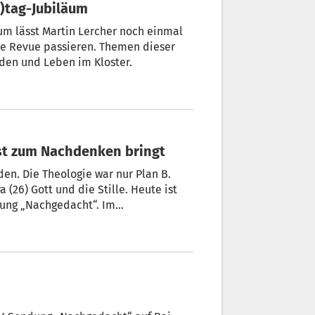
)tag-Jubiläum
äum lässt Martin Lercher noch einmal
e Revue passieren. Themen dieser
eden und Leben im Kloster.
ist zum Nachdenken bringt
den. Die Theologie war nur Plan B.
(26) Gott und die Stille. Heute ist
dung „Nachgedacht“. Im
rbeit fünf Menschen in das Schweigen
die Kirchenbank drückt, aber dennoch
ester wird.