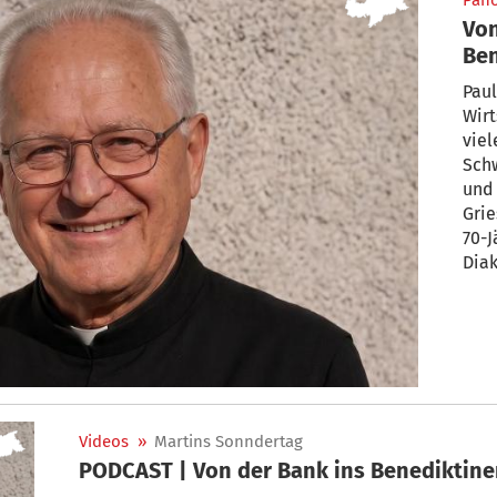
Pan
Von
Ben
Paul
Wirt
viel
Schw
und 
Grie
70-J
Diak
Wen
„Bek
erz
(seh
Videos
»
Martins Sonndertag
PODCAST | Von der Bank ins Benediktine