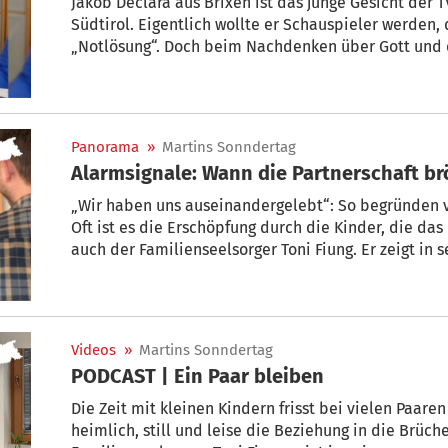
Jakob Declara aus Brixen ist das junge Gesicht der
Südtirol. Eigentlich wollte er Schauspieler werden,
„Notlösung“. Doch beim Nachdenken über Gott und d
gefunden. Davon erzählt er im „Sonn(der)tag“.
Panorama
»
Martins Sonndertag
Alarmsignale: Wann die Partnerschaft brö
„Wir haben uns auseinandergelebt“: So begründen vi
Oft ist es die Erschöpfung durch die Kinder, die da
auch der Familienseelsorger Toni Fiung. Er zeigt in 
des täglichen Trotts ein Paar bleiben. Im Podcast er
scheitern, welche Signale davor warnen – und wie d
Videos
»
Martins Sonndertag
PODCAST | Ein Paar bleiben
Die Zeit mit kleinen Kindern frisst bei vielen Paare
heimlich, still und leise die Beziehung in die Brüc