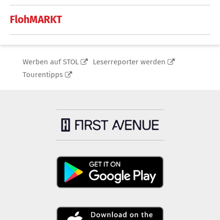
FlohMARKT
Werben auf STOL
Leserreporter werden
Tourentipps