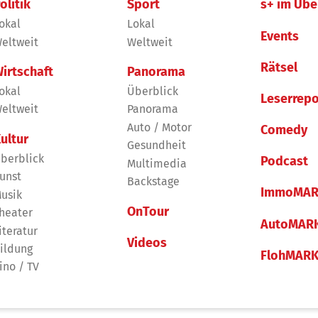
olitik
Sport
s+ im Übe
okal
Lokal
Events
eltweit
Weltweit
Rätsel
irtschaft
Panorama
okal
Überblick
Leserrepo
eltweit
Panorama
Auto / Motor
Comedy
ultur
Gesundheit
berblick
Podcast
Multimedia
unst
Backstage
ImmoMAR
usik
OnTour
heater
AutoMAR
iteratur
Videos
ildung
FlohMAR
ino / TV