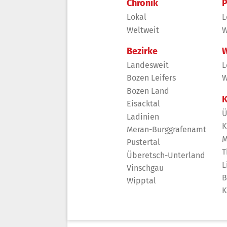
Chronik
P
Lokal
L
Weltweit
W
Bezirke
W
Landesweit
L
Bozen Leifers
W
Bozen Land
K
Eisacktal
Ü
Ladinien
K
Meran-Burggrafenamt
M
Pustertal
T
Überetsch-Unterland
L
Vinschgau
B
Wipptal
K