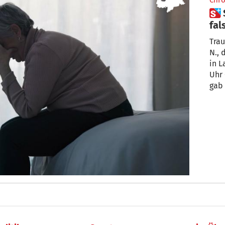
Chro
 Seniorin in Lana Opfer von
fal
Trau
N.,
in L
Uhr 
gab 