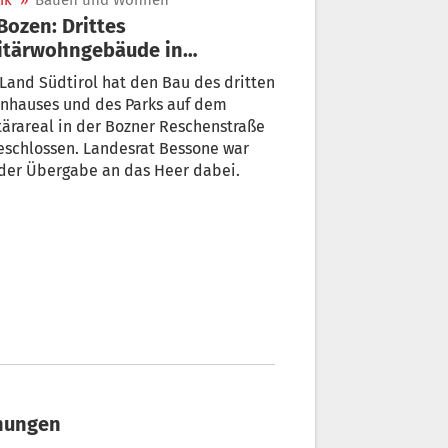
ik
»
Bauen und Wohnen
itärwohngebäude in
schenstraße übergeben
Land Südtirol hat den Bau des dritten
nhauses und des Parks auf dem
tärareal in der Bozner Reschenstraße
eschlossen. Landesrat Bessone war
der Übergabe an das Heer dabei.
gnungen