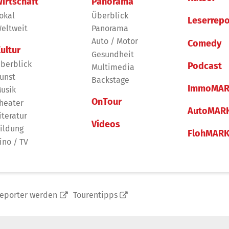
irtschaft
Panorama
okal
Überblick
Leserrepo
eltweit
Panorama
Auto / Motor
Comedy
ultur
Gesundheit
berblick
Podcast
Multimedia
unst
Backstage
ImmoMAR
usik
OnTour
heater
AutoMAR
iteratur
Videos
ildung
FlohMAR
ino / TV
reporter werden
Tourentipps