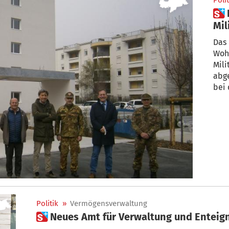
Polit
 Bozen: Drittes
Mil
Re
Das 
Woh
Mili
abg
bei 
Politik
»
Vermögensverwaltung
 Neues Amt für Verwaltung und Entei