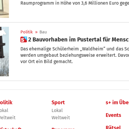
Raumprogramm in Höhe von 3,6 Millionen Euro geg
Politik
»
Bau
 2 Bauvorhaben im Pustertal für Mens
Das ehemalige Schülerheim „Waldheim“ und das So
werden umgebaut beziehungsweise erweitert. Davon
vor Ort ein Bild gemacht.
olitik
Sport
s+ im Übe
okal
Lokal
Events
eltweit
Weltweit
Rätsel