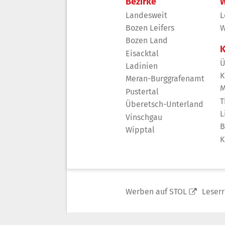
Bezirke
W
Landesweit
L
Bozen Leifers
W
Bozen Land
K
Eisacktal
Ü
Ladinien
K
Meran-Burggrafenamt
M
Pustertal
T
Überetsch-Unterland
L
Vinschgau
B
Wipptal
K
Werben auf STOL
Leser