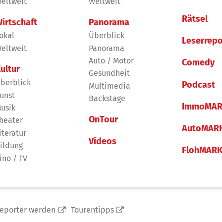
eltweit
Weltweit
Rätsel
irtschaft
Panorama
okal
Überblick
Leserrepo
eltweit
Panorama
Auto / Motor
Comedy
ultur
Gesundheit
berblick
Podcast
Multimedia
unst
Backstage
ImmoMAR
usik
OnTour
heater
AutoMAR
iteratur
Videos
ildung
FlohMAR
ino / TV
reporter werden
Tourentipps