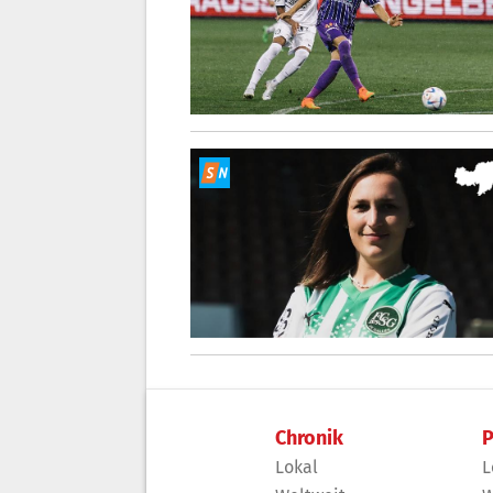
Chronik
P
Lokal
L