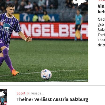
Spor
Vin
keh
Nach
gab 
Sal
Thei
Laat
drit
Sport
»
Fussball
Theiner verlässt Austria Salzburg