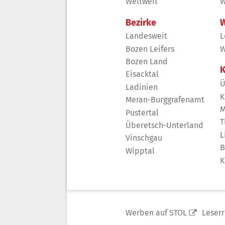
Weltweit
W
Bezirke
W
Landesweit
L
Bozen Leifers
W
Bozen Land
K
Eisacktal
Ü
Ladinien
K
Meran-Burggrafenamt
M
Pustertal
T
Überetsch-Unterland
L
Vinschgau
B
Wipptal
K
Werben auf STOL
Leser