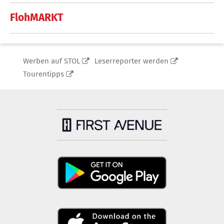
FlohMARKT
Werben auf STOL
Leserreporter werden
Tourentipps