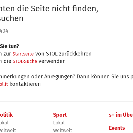
ten die Seite nicht finden,
 suchen
 404
Sie tun?
n zur
von STOL zurückkehren
Startseite
n die
verwenden
STOL-Suche
nmerkungen oder Anregungen? Dann können Sie uns p
kontaktieren
l.it
olitik
Sport
s+ im Übe
okal
Lokal
Events
eltweit
Weltweit