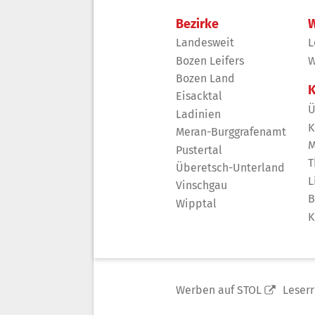
Bezirke
W
Landesweit
L
Bozen Leifers
W
Bozen Land
K
Eisacktal
Ü
Ladinien
K
Meran-Burggrafenamt
M
Pustertal
T
Überetsch-Unterland
L
Vinschgau
B
Wipptal
K
Werben auf STOL
Leser