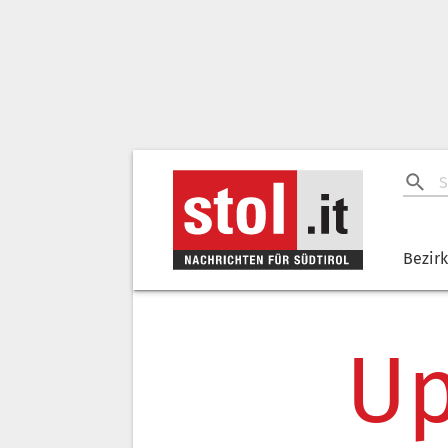
Bezir
Up