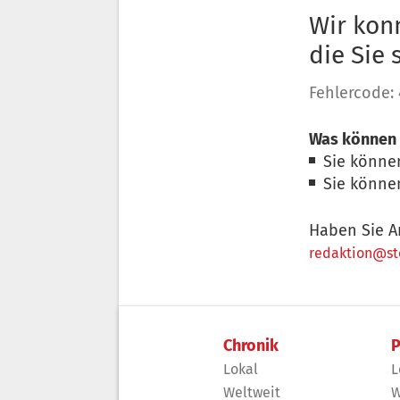
Wir konn
die Sie
Fehlercode:
Was können 
Sie könne
Sie könne
Haben Sie A
redaktion@sto
Chronik
P
Lokal
L
Weltweit
W