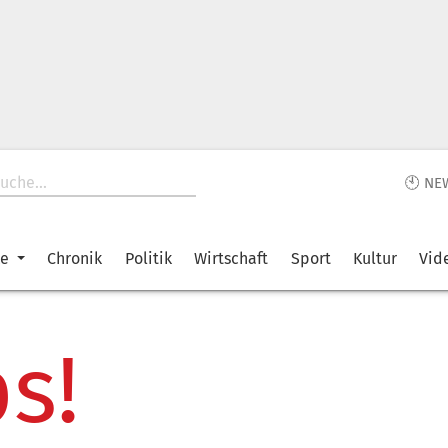
🕙 NE
ke
Chronik
Politik
Wirtschaft
Sport
Kultur
Vid
s!