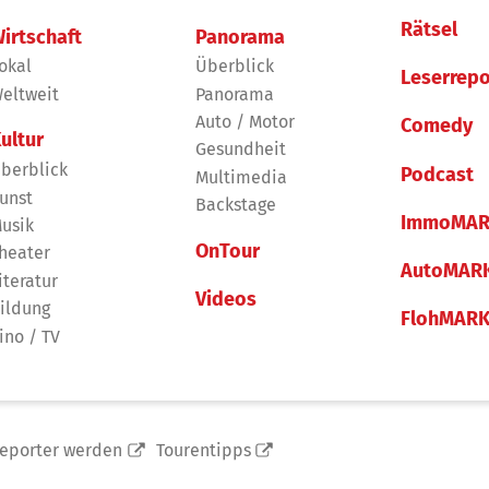
Rätsel
irtschaft
Panorama
okal
Überblick
Leserrepo
eltweit
Panorama
Auto / Motor
Comedy
ultur
Gesundheit
berblick
Podcast
Multimedia
unst
Backstage
ImmoMAR
usik
OnTour
heater
AutoMAR
iteratur
Videos
ildung
FlohMAR
ino / TV
reporter werden
Tourentipps