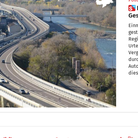
Polit
 Kompatscher: „A22-
Ges
Einmal 
gester
Regi
Urte
Ver
dur
Auto
dies
Arn