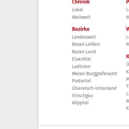
Chronik
P
Lokal
L
Weltweit
W
Bezirke
W
Landesweit
L
Bozen Leifers
W
Bozen Land
K
Eisacktal
Ü
Ladinien
K
Meran-Burggrafenamt
M
Pustertal
T
Überetsch-Unterland
L
Vinschgau
B
Wipptal
K