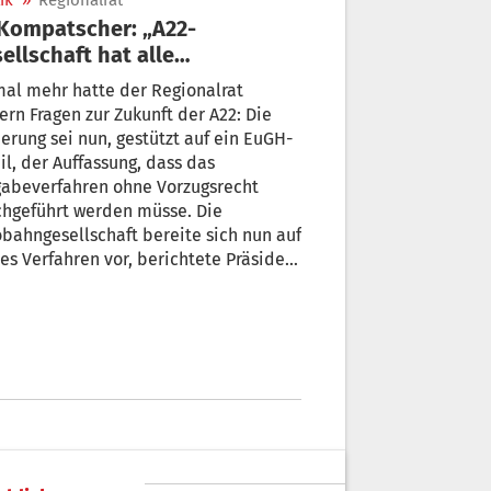
ik
»
Regionalrat
ellschaft hat alle
Voraussetzungen zu gewinnen“
mehr hatte der Regionalrat
n Fragen zur Zukunft der A22: Die
erung sei nun, gestützt auf ein EuGH-
il, der Auffassung, dass das
gabeverfahren ohne Vorzugsrecht
chgeführt werden müsse. Die
bahngesellschaft bereite sich nun auf
es Verfahren vor, berichtete Präsident
o Kompatscher.