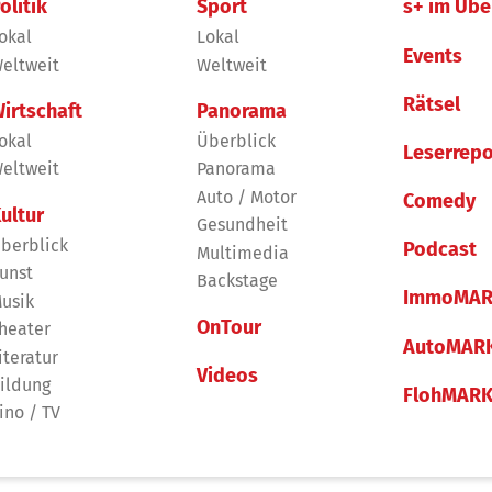
olitik
Sport
s+ im Übe
okal
Lokal
Events
eltweit
Weltweit
Rätsel
irtschaft
Panorama
okal
Überblick
Leserrepo
eltweit
Panorama
Auto / Motor
Comedy
ultur
Gesundheit
berblick
Podcast
Multimedia
unst
Backstage
ImmoMAR
usik
OnTour
heater
AutoMAR
iteratur
Videos
ildung
FlohMAR
ino / TV