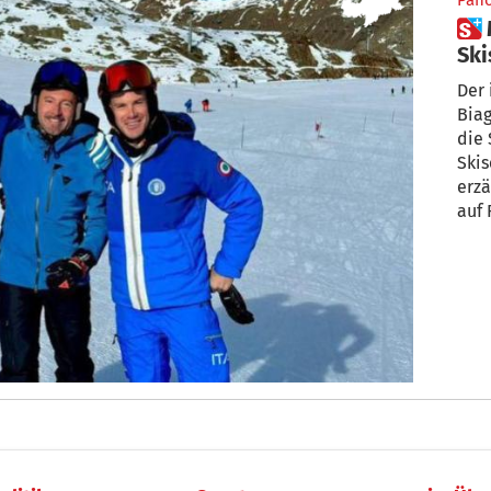
Pan
 Motorrad-Star ist jetzt
Ski
Der 
Biag
die 
Skis
erzä
auf 