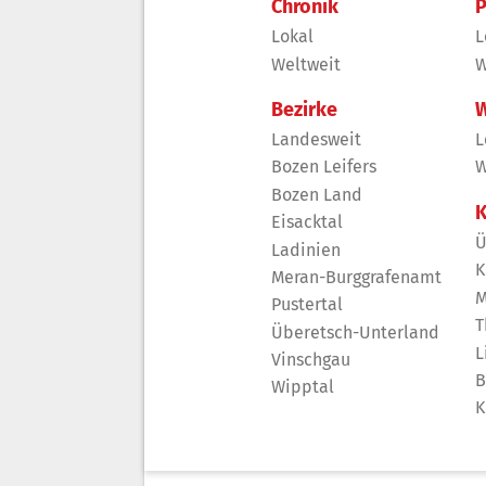
Chronik
P
Lokal
L
Weltweit
W
Bezirke
W
Landesweit
L
Bozen Leifers
W
Bozen Land
K
Eisacktal
Ü
Ladinien
K
Meran-Burggrafenamt
M
Pustertal
T
Überetsch-Unterland
L
Vinschgau
B
Wipptal
K