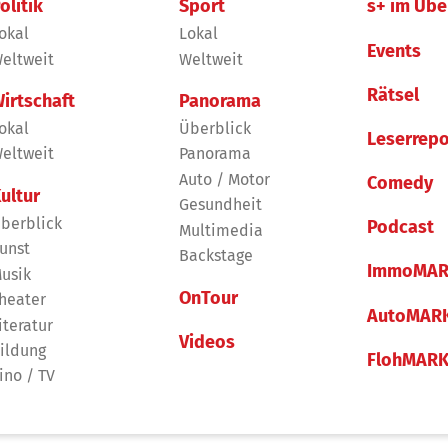
olitik
Sport
s+ im Übe
okal
Lokal
Events
eltweit
Weltweit
Rätsel
irtschaft
Panorama
okal
Überblick
Leserrepo
eltweit
Panorama
Auto / Motor
Comedy
ultur
Gesundheit
berblick
Podcast
Multimedia
unst
Backstage
ImmoMAR
usik
OnTour
heater
AutoMAR
iteratur
Videos
ildung
FlohMAR
ino / TV